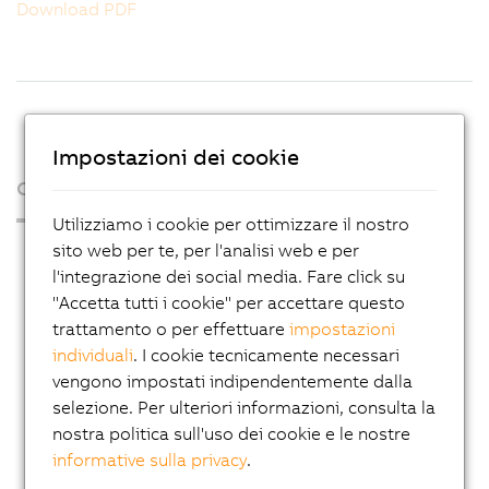
Download PDF
Impostazioni dei cookie
Chi siamo
Utilizziamo i cookie per ottimizzare il nostro
sito web per te, per l'analisi web e per
Press Room
l'integrazione dei social media. Fare click su
Blog
"Accetta tutti i cookie" per accettare questo
AutoMates
trattamento o per effettuare
impostazioni
individuali
. I cookie tecnicamente necessari
Newsletter e inviti a eventi
vengono impostati indipendentemente dalla
Carriera
selezione. Per ulteriori informazioni, consulta la
nostra politica sull'uso dei cookie e le nostre
Sedi
informative sulla privacy
.
Contatto