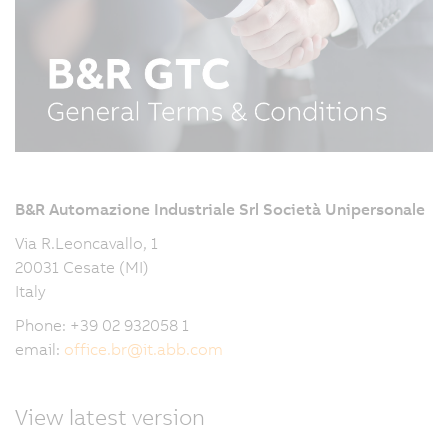
B&R Automazione Industriale Srl Società Unipersonale
Via R.Leoncavallo, 1
20031 Cesate (MI)
Italy
Phone: +39 02 932058 1
email:
office.br
@
it.abb.com
View latest version