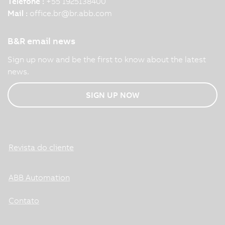
Telefone :
+55 1925138400
Mail :
office.br
@
br.abb.com
B&R email news
Sign up now and be the first to know about the latest
news.
SIGN UP NOW
Revista do cliente
ABB Automation
Contato