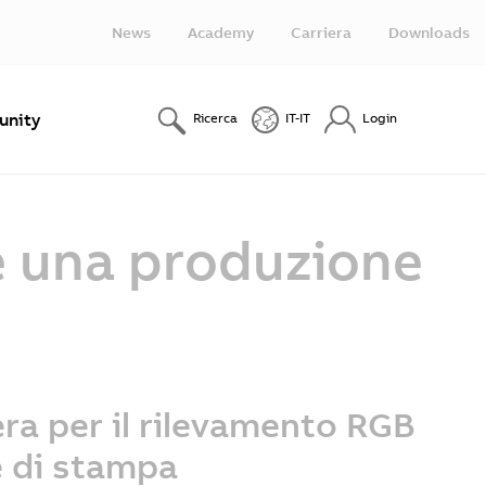
News
Academy
Carriera
Downloads
nity
Ricerca
IT-IT
Login
ce una produzione
ra per il rilevamento RGB
e di stampa