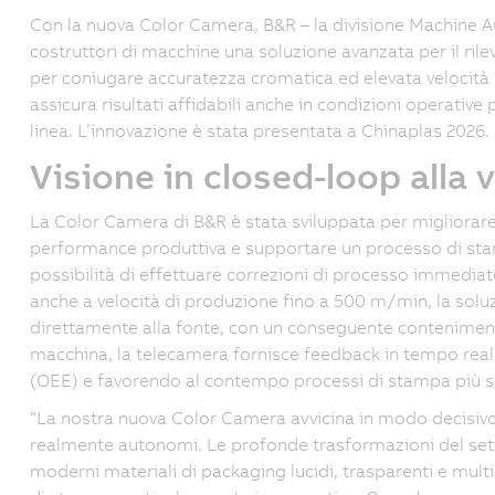
Con la nuova Color Camera, B&R – la divisione Machine 
costruttori di macchine una soluzione avanzata per il ri
per coniugare accuratezza cromatica ed elevata velocità d
assicura risultati affidabili anche in condizioni operative
linea. L’innovazione è stata presentata a Chinaplas 2026.
Visione in closed-loop alla 
La Color Camera di B&R è stata sviluppata per migliorare i
performance produttiva e supportare un processo di stamp
possibilità di effettuare correzioni di processo immediate
anche a velocità di produzione fino a 500 m/min, la soluzi
direttamente alla fonte, con un conseguente contenimento 
macchina, la telecamera fornisce feedback in tempo real
(OEE) e favorendo al contempo processi di stampa più so
“La nostra nuova Color Camera avvicina in modo decisivo
realmente autonomi. Le profonde trasformazioni del setto
moderni materiali di packaging lucidi, trasparenti e multi