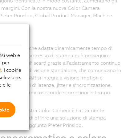
gono identificate in modo costante, aumentano gli
ui margini. Con la nostra nuova Color Camera
Pieter Prinsloo, Global Product Manager, Machine
tivi
o esposizione che adatta dinamicamente tempo di
lisi web e
uesto modo il processo di stampa può proseguire
" per
a prevenire gli scarti grazie all’adattamento continuo
i
. I cookie
a dei sensori di visione standalone, che comunicano in
elezione.
r Camera di B&R si integra a visione, motion e
e e le
ndo problemi di latenza, jitter e sincronizzazione.
e a livello di microsecondi e correzioni in tempo
ookie
rocesso. La nostra Color Camera è nativamente
 ci consente di offrire una soluzione di stampa
tonomia”, ha aggiunto Pieter Prinsloo.
monocromatico e colore