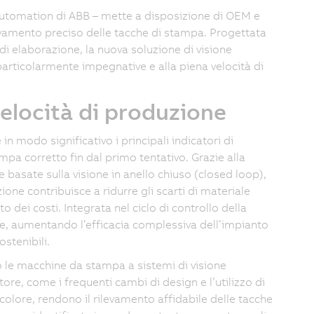
Automation di ABB – mette a disposizione di OEM e
levamento preciso delle tacche di stampa. Progettata
i elaborazione, la nuova soluzione di visione
 particolarmente impegnative e alla piena velocità di
velocità di produzione
n modo significativo i principali indicatori di
a corretto fin dal primo tentativo. Grazie alla
 basate sulla visione in anello chiuso (closed loop),
one contribuisce a ridurre gli scarti di materiale
dei costi. Integrata nel ciclo di controllo della
e, aumentando l’efficacia complessiva dell’impianto
stenibili.
 le macchine da stampa a sistemi di visione
re, come i frequenti cambi di design e l’utilizzo di
colore, rendono il rilevamento affidabile delle tacche