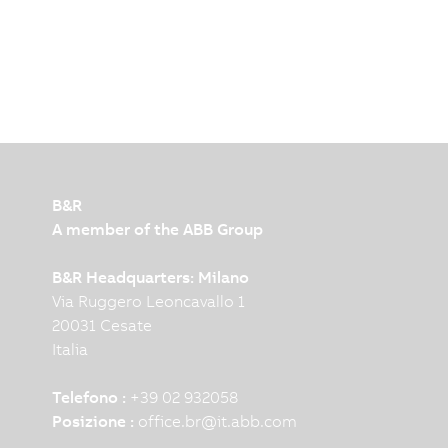
B&R
A member of the ABB Group
B&R Headquarters: Milano
Via Ruggero Leoncavallo 1
20031 Cesate
Italia
Telefono :
+39 02 932058
Posizione :
office.br
@
it.abb.com