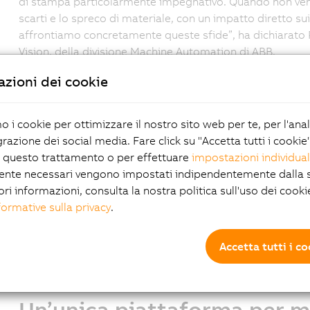
di stampa particolarmente impegnativo. Quando non ven
scarti e lo spreco di materiale, con un impatto diretto s
affrontiamo concretamente queste sfide”, ha dichiarato 
Vision, della divisione Machine Automation di ABB.
Algoritmi intelligenti e adat
zioni dei cookie
La Color Camera di B&R è dotata di una funzione di aut
mo i cookie per ottimizzare il nostro sito web per te, per l'ana
esposizione e contrasto durante il funzionamento. In q
grazione dei social media. Fare click su "Accetta tutti i cookie
senza interruzioni per regolazioni manuali, contribuendo 
 questo trattamento o per effettuare
impostazioni individual
a materiali e design di stampa in evoluzione. A differenz
ente necessari vengono impostati indipendentemente dalla s
modo asincrono con i controllori della macchina, la Colo
ori informazioni, consulta la nostra politica sull'uso dei cooki
controllo su un’unica piattaforma deterministica, elimina
formative sulla privacy
.
Questa stretta integrazione consente una sincronizzazion
reale direttamente all’interno del ciclo di produzione.
Accetta tutti i c
“Stiamo rendendo la visione una parte integrante del p
integrata nel sistema di controllo della macchina. Questo
completa, in grado di abilitare un livello superiore di au
Un’unica piattaforma per 