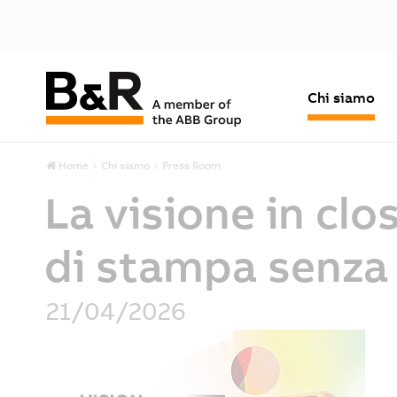
Chi siamo
Home
Chi siamo
Press Room
La visione in cl
di stampa senza 
21/04/2026