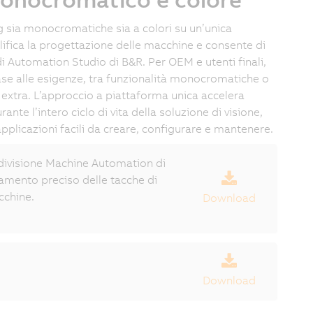
 sia monocromatiche sia a colori su un’unica
fica la progettazione delle macchine e consente di
 di Automation Studio di B&R. Per OEM e utenti finali,
 base alle esigenze, tra funzionalità monocromatiche o
 extra. L’approccio a piattaforma unica accelera
ante l’intero ciclo di vita della soluzione di visione,
plicazioni facili da creare, configurare e mantenere.
divisione Machine Automation di
vamento preciso delle tacche di
cchine.
Download
Download