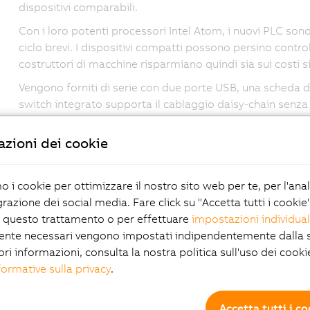
dispositivi comparabili.
Con i loro potenti processori Intel Atom, i nuovi PLC son
ciclo brevi. I dispositivi compatti possono persino controll
costruttori di macchine risparmiano quindi sia sui costi si
Vengono forniti di serie con due porte USB, una scheda 
switch integrato supporta il cablaggio daisy-chain senza a
Interfacce integrate
zioni dei cookie
I dispositivi sono dotati di interfacce hardware per POW
utilizzata per collegare un convertitore di frequenza di
mo i cookie per ottimizzare il nostro sito web per te, per l'ana
l'alimentatore è integrato. Nonostante le elevate prestazio
grazione dei social media. Fare click su "Accetta tutti i cookie
rende completamente esenti da manutenzione.
 questo trattamento o per effettuare
impostazioni individual
Le varianti opzionali con slot di interfaccia consentono a
ente necessari vengono impostati indipendentemente dalla s
Tutte le schede di interfaccia B&R possono essere combi
ori informazioni, consulta la nostra politica sull'uso dei cooki
X20 possono essere collegati come di consueto.
formative sulla privacy
.
La nuova famiglia di PLC X20 Embedd
Accetta tutti i c