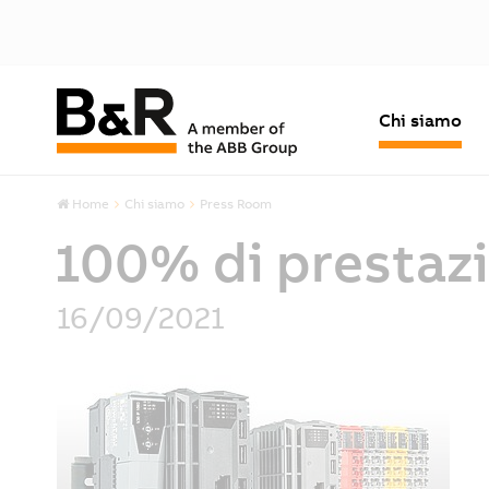
Chi siamo
Home
Chi siamo
Press Room
100% di prestazi
16/09/2021