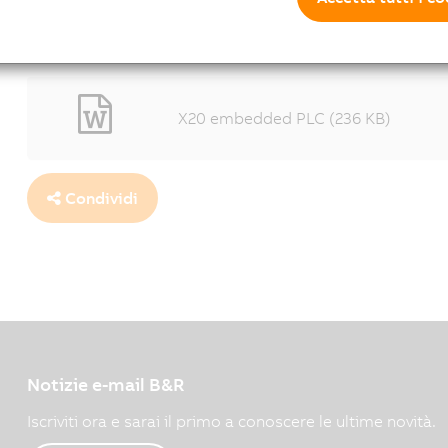
Intel Atom in una larghezza di soli 
1600x1067 - (210 KB)
X20 embedded PLC (236 KB)
Condividi
Notizie e-mail B&R
Iscriviti ora e sarai il primo a conoscere le ultime novità.