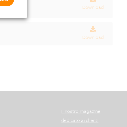
55 mm.
Download
Download
Il nostro magazine
dedicato ai clienti