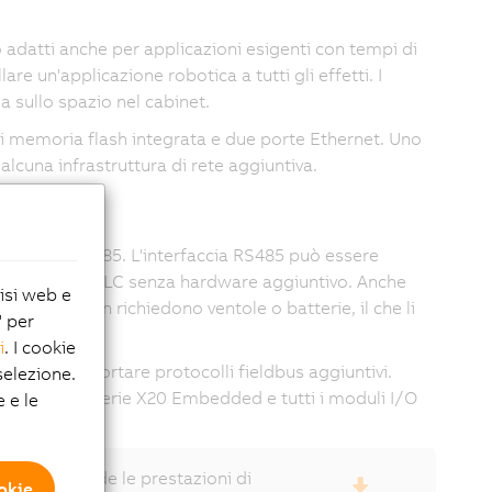
o adatti anche per applicazioni esigenti con tempi di
are un'applicazione robotica a tutti gli effetti. I
a sullo spazio nel cabinet.
di memoria flash integrata e due porte Ethernet. Uno
lcuna infrastruttura di rete aggiuntiva.
ERLINK e RS485. L'interfaccia RS485 può essere
rettamente al PLC senza hardware aggiuntivo. Anche
lisi web e
ni, i PLC non richiedono ventole o batterie, il che li
" per
i
. I cookie
i PLC di supportare protocolli fieldbus aggiuntivi.
elezione.
nate con la serie X20 Embedded e tutti i moduli I/O
e e le
ed racchiude le prestazioni di
ookie