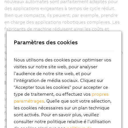
nouveaux automates sont parfaitement adaptés pour
des applications exigeantes à temps de cycle réduit.
Bien que compacts, ils peuvent, par exemple, prendre
en charge des applications robotiques complexes. Les
fabricants de machine réduisent ainsi les coûts et
l'encombrement dans l'armoire électrique.
Paramètres des cookies
Les nouveau automates disposent, de manière
standard, de deux ports USB, d'une carte mémoire flash
intégrée et de deux ports Ethernet. Ils intègrent
Nous utilisons des cookies pour optimiser vos
également un switch permettant un câblage en
visites sur notre site web, pour analyser
guirlande sans composant réseau additionnel.
l‘audience de notre site web, et pour
l‘intégration de média sociaux. Cliquez sur
Interfaces intégrées
"Accepter tous les cookies" pour accepter ce
Les nouveaux automates intègrent également des
type de traitement, ou effectuez vos
propres
interfaces matérielles pour POWERLINK et RS485.
paramétrages
. Quelle que soit votre sélection,
L'interface RS485 permet de connecter un variateur de
les cookies nécessaires sur un plan technique
fréquence directement à l'automate. L'alimentation,
sont activés. Pour en savoir plus, veuillez
également, est intégrée. Malgré leurs hautes
consulter notre politique relative é l‘utilisation
performances, les automates X20 Embedded