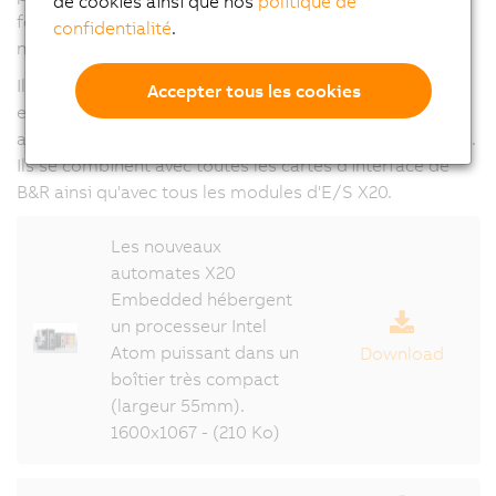
de cookies ainsi que nos
politique de
fonctionnent sans ventilateur ni batteries. Ils ne
confidentialité
.
nécessitent donc aucune maintenance.
Ils peuvent également disposer, en option, d'un
Accepter tous les cookies
emplacement pour la connexion d'interfaces
additionnelles et supporter ainsi d'autres bus de terrain.
Ils se combinent avec toutes les cartes d'interface de
B&R ainsi qu'avec tous les modules d'E/S X20.
Les nouveaux
automates X20
Embedded hébergent
un processeur Intel
Atom puissant dans un
Download
boîtier très compact
(largeur 55mm).
1600x1067 - (210 Ko)