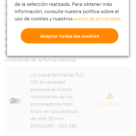
de la selección realizada. Para obtener más
necesitan ventiladores ni baterías, por lo que no
información, consulte nuestra política sobre el
necesitan ningún tipo de mantenimiento.
uso de cookies y nuestros
avisos de privacidad
.
Las variantes opcionales con una ranura de interfaz
permiten que los PLC sean compatibles con otros
Aceptar todas las cookies
protocolos de bus de campo. Todas las tarjetas de
interfaz de B&R pueden combinarse con la serie X20
Embedded, y todos los módulos de E/S X20 pueden
conectarse de la forma habitual.
La nueva familia de PLC
X20 Embedded
presenta el mismo
rendimiento de los
procesadores Intel
Download
Atom en una anchura
de solo 55 mm.
1600x1067 - (210 KB)