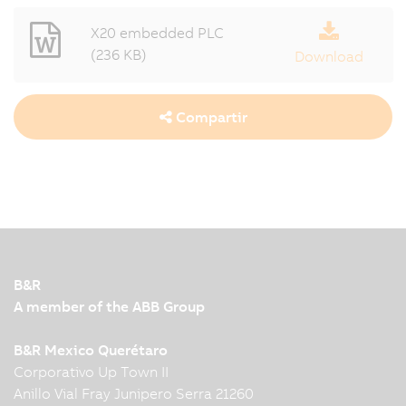
X20 embedded PLC
(236 KB)
Download
Compartir
B&R
A member of the ABB Group
B&R Mexico Querétaro
Corporativo Up Town II
Anillo Vial Fray Junipero Serra 21260