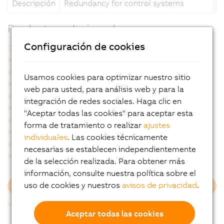
Descripción
Redundancy for control systems
Productos relacionados
Configuración de cookies
0AC808.9-1
X20BC8083
X20BC8084
X20cBC8083
X20cBC8084
X20cCP1584
Usamos cookies para optimizar nuestro sitio
X20cCP1586
X20cCP3584
web para usted, para análisis web y para la
X20cCP3586
X20cCP3687X
integración de redes sociales. Haga clic en
X20cHB1881
X20cHB2880
"Aceptar todas las cookies" para aceptar esta
X20cHB2881
X20cHB2885
forma de tratamiento o realizar
ajustes
X20cHB2886
X20cHB8880
individuales
. Las cookies técnicamente
X20cHB8884
X20cIF1082-2
necesarias se establecen independientemente
X20cIF10X0
X20cIF2181-2
de la selección realizada. Para obtener más
información, consulte nuestra política sobre el
uso de cookies y nuestros
avisos de privacidad
.
Cargar más
Volver al listado
Aceptar todas las cookies