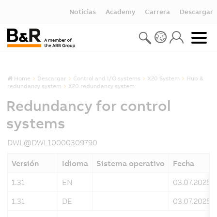
Noticias
Academy
Carrera
Descargar
Home
Descargar
Control and I/O systems
X20 System
Hub &
redundancy system
X20 redundancy system
Redundancy for control
systems
DWL@DWL10000309790
Versión
Idioma
Sistema operativo
Fecha
1.31
EN
03.07.2025
1.31
DE
03.07.2025