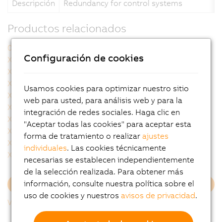
Descripción
Redundancy for control systems
Productos relacionados
0AC808.9-1
X20BC8083
Configuración de cookies
X20BC8084
X20cBC8083
X20cBC8084
X20cCP1584
X20cCP1586
X20cCP3584
Usamos cookies para optimizar nuestro sitio
X20cCP3586
X20cCP3687X
web para usted, para análisis web y para la
X20cHB1881
X20cHB2880
integración de redes sociales. Haga clic en
X20cHB2881
X20cHB2885
"Aceptar todas las cookies" para aceptar esta
X20cHB2886
X20cHB8880
forma de tratamiento o realizar
ajustes
X20cHB8884
X20cIF1082-2
individuales
. Las cookies técnicamente
X20cIF10X0
X20cIF2181-2
necesarias se establecen independientemente
de la selección realizada. Para obtener más
información, consulte nuestra política sobre el
Cargar más
uso de cookies y nuestros
avisos de privacidad
.
Volver al listado