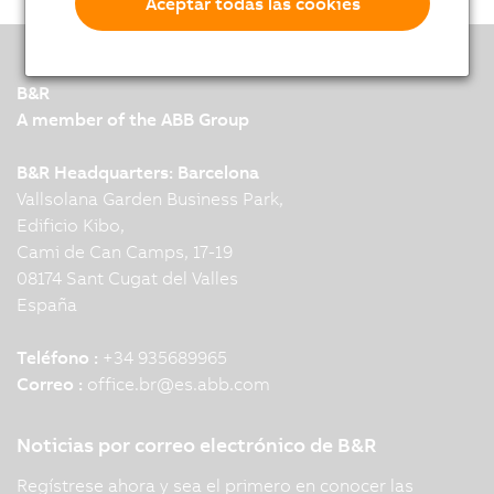
Aceptar todas las cookies
B&R
A member of the ABB Group
B&R Headquarters: Barcelona
Vallsolana Garden Business Park,
Edificio Kibo,
Cami de Can Camps, 17-19
08174 Sant Cugat del Valles
España
Teléfono :
+34 935689965
Correo :
office.br
@
es.abb.com
Noticias por correo electrónico de B&R
Regístrese ahora y sea el primero en conocer las