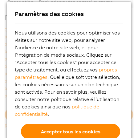
Description
Redundancy for control systems
Paramètres des cookies
Produits apparentés
0AC808.9-1
X20BC8083
Nous utilisons des cookies pour optimiser vos
X20BC8084
X20cBC8083
visites sur notre site web, pour analyser
X20cBC8084
X20cCP1584
l‘audience de notre site web, et pour
X20cCP1586
X20cCP3584
l‘intégration de média sociaux. Cliquez sur
X20cCP3586
X20cCP3687X
"Accepter tous les cookies" pour accepter ce
X20cHB1881
X20cHB2880
type de traitement, ou effectuez vos
propres
X20cHB2881
X20cHB2885
paramétrages
. Quelle que soit votre sélection,
X20cHB2886
X20cHB8880
les cookies nécessaires sur un plan technique
X20cHB8884
X20cIF1082-2
sont activés. Pour en savoir plus, veuillez
X20cIF10X0
X20cIF2181-2
consulter notre politique relative é l‘utilisation
de cookies ainsi que nos
politique de
confidentialité
.
Charger plus
Retour à la liste
Accepter tous les cookies