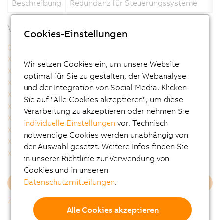
Beschreibung
Redundanz für Steuerungssysteme
Verwandte Produkte
Cookies-Einstellungen
0AC808.9-1
X20BC8083
X20BC8084
X20cBC8083
Wir setzen Cookies ein, um unsere Website
X20cBC8084
X20cCP1584
optimal für Sie zu gestalten, der Webanalyse
X20cCP1586
X20cCP3584
und der Integration von Social Media. Klicken
X20cCP3586
X20cCP3687X
Sie auf "Alle Cookies akzeptieren", um diese
X20cHB1881
X20cHB2880
Verarbeitung zu akzeptieren oder nehmen Sie
X20cHB2881
X20cHB2885
individuelle Einstellungen
vor. Technisch
X20cHB2886
X20cHB8880
notwendige Cookies werden unabhängig von
X20cHB8884
X20cIF1082-2
der Auswahl gesetzt. Weitere Infos finden Sie
X20cIF10X0
X20cIF2181-2
in unserer Richtlinie zur Verwendung von
Cookies und in unseren
Datenschutzmitteilungen
.
Mehr laden
Zurück zur Gesamtliste
Alle Cookies akzeptieren