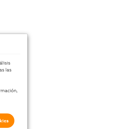
lisis
as las
rmación,
kies