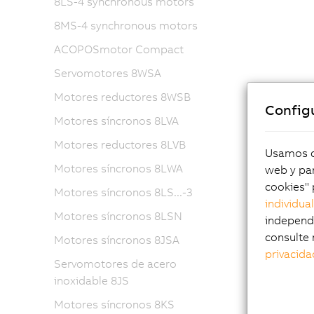
8LS-4 synchronous motors
8MS-4 synchronous motors
ACOPOSmotor Compact
Servomotores 8WSA
Motores reductores 8WSB
Config
Motores síncronos 8LVA
Motores reductores 8LVB
Usamos co
Motores síncronos 8LWA
web y par
cookies" 
Motores síncronos 8LS...-3
individua
Motores síncronos 8LSN
independi
consulte 
Motores síncronos 8JSA
privacida
Servomotores de acero
inoxidable 8JS
Motores síncronos 8KS