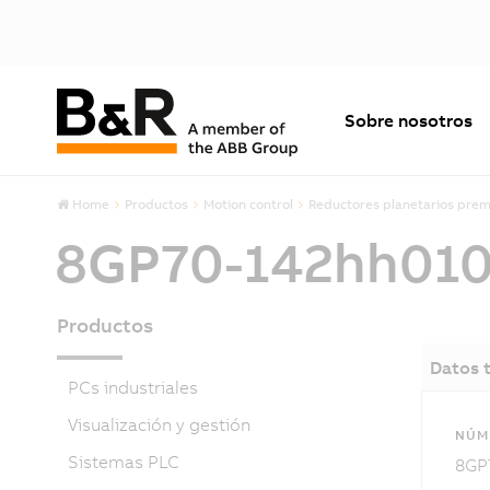
Sobre nosotros
Home
Productos
Motion control
Reductores planetarios pre
8GP70-142hh01
Productos
Datos 
PCs industriales
Visualización y gestión
NÚME
Sistemas PLC
8GP