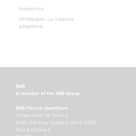
Accesorios
Whitepaper: La máquina
adaptativa
B&R
A member of the ABB Group
B&R Mexico Querétaro
Corporativo Up Town II
Anillo Vial Fray Junipero Serra 21260
Piso 8 Oficina E