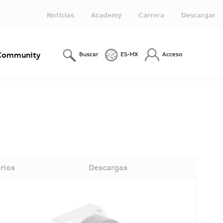
Noticias
Academy
Carrera
Descargar
Community
Buscar
ES-MX
Acceso
rios
Descargas