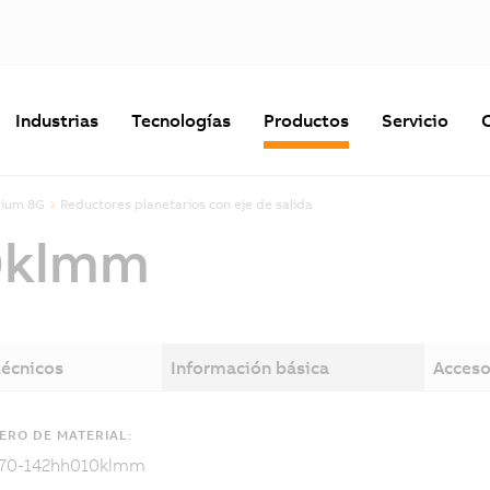
Industrias
Tecnologías
Productos
Servicio
mium 8G
Reductores planetarios con eje de salida
0klmm
técnicos
Información básica
Acceso
RO DE MATERIAL:
70-142hh010klmm