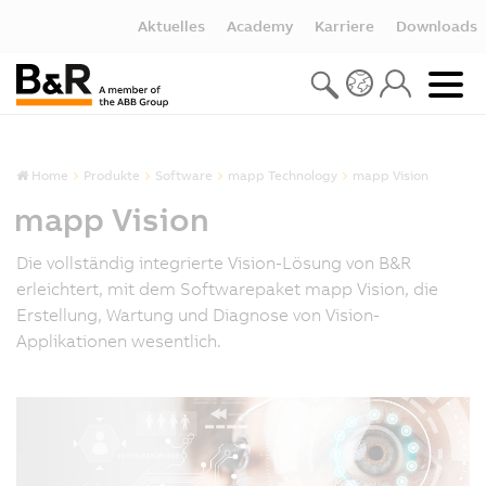
Aktuelles
Academy
Karriere
Downloads
Home
Produkte
Software
mapp Technology
mapp Vision
mapp Vision
Die vollständig integrierte Vision-Lösung von B&R
erleichtert, mit dem Softwarepaket mapp Vision, die
Erstellung, Wartung und Diagnose von Vision-
Applikationen wesentlich.