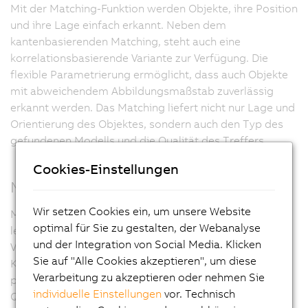
Mit der Matching-Funktion werden Objekte, ihre Position
und ihre Lage einfach erkannt. Neben dem
kantenbasierenden Matching, steht auch eine
korrelationsbasierende Variante zur Verfügung. Die
flexible Parametrierung ermöglicht, dass auch Objekte
mit abweichendem Abbildungsmaßstab zuverlässig
erkannt werden. Das Matching liefert nicht nur Lage und
Orientierung des Objektes, sondern auch den Typ des
gefundenen Modells und die Qualität des Treffers.
Cookies-Einstellungen
Measurement (Metrology)
Wir setzen Cookies ein, um unsere Website
Mit Measurement stellt mapp Vision ein
optimal für Sie zu gestalten, der Webanalyse
leistungsfähiges und hochgenaues Messinstrument zur
und der Integration von Social Media. Klicken
Verfügung. Kanten entlang von Linien oder
Sie auf "Alle Cookies akzeptieren", um diese
Kreissegmenten werden subpixelgenau gemessen. Die
Verarbeitung zu akzeptieren oder nehmen Sie
präzise Ermittlung von Abständen und Radien zur
individuelle Einstellungen
vor. Technisch
Qualitätskontrolle oder zur Positionierung /