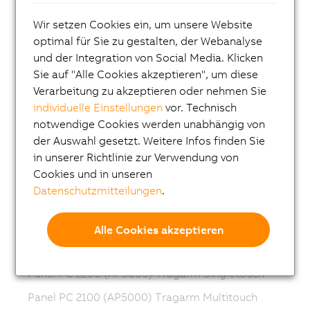
Panel PC 3100 Singletouch
Wir setzen Cookies ein, um unsere Website
Panel PC 2300 Multitouch
optimal für Sie zu gestalten, der Webanalyse
und der Integration von Social Media. Klicken
Panel PC 2300 Singletouch
Sie auf "Alle Cookies akzeptieren", um diese
Panel PC 2200 Multitouch
Verarbeitung zu akzeptieren oder nehmen Sie
individuelle Einstellungen
vor. Technisch
Panel PC 2200 Singletouch
notwendige Cookies werden unabhängig von
Panel PC 2100 Multitouch
der Auswahl gesetzt. Weitere Infos finden Sie
Panel PC 2100 Singletouch
in unserer Richtlinie zur Verwendung von
Cookies und in unseren
Panel PC 1200
Datenschutzmitteilungen
.
Panel PC 900 Multitouch
Panel PC 900 Singletouch
Alle Cookies akzeptieren
Panel PC 2200 (AP5000) Tragarm Multitouch
Panel PC 2200 (AP5000) Tragarm Singletouch
Panel PC 2100 (AP5000) Tragarm Multitouch