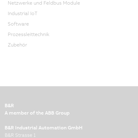
Netzwerke und Feldbus Module
Industrial IoT
Software
Prozessleittechnik
Zubehör
B&R
A member of the ABB Group
B&R Industrial Automation GmbH
B&R Strasse 1