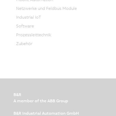
Netzwerke und Feldbus Module
Industrial IoT
Software
Prozessleittechnik
Zubehör
B&R
A member of the ABB Group
B&R Industrial Automation GmbH