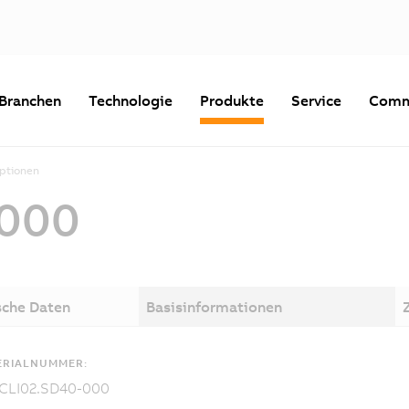
Branchen
Technologie
Produkte
Service
Comm
Optionen
-000
sche Daten
Basisinformationen
ERIALNUMMER:
CLI02.SD40-000