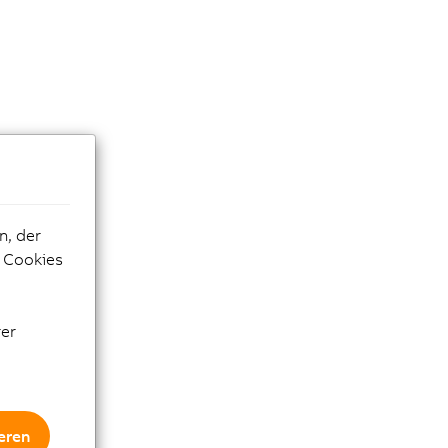
n, der
e Cookies
rer
eren