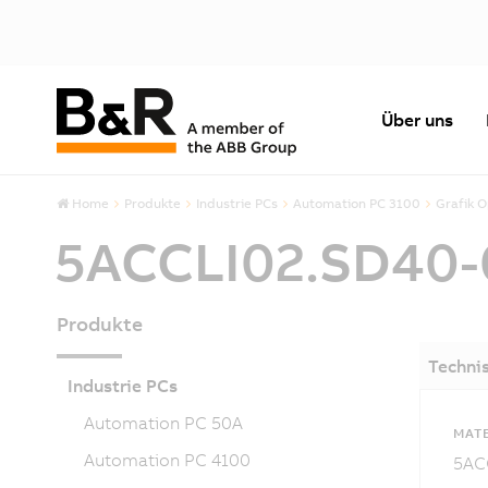
Über uns
Home
Produkte
Industrie PCs
Automation PC 3100
Grafik 
5ACCLI02.SD40
Produkte
Techni
Industrie PCs
Automation PC 50A
MAT
Automation PC 4100
5AC