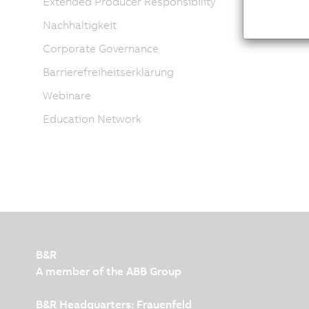
Extended Producer Responsibility
Nachhaltigkeit
Corporate Governance
Barrierefreiheitserklärung
Webinare
Education Network
B&R
A member of the ABB Group
B&R Headquarters: Frauenfeld