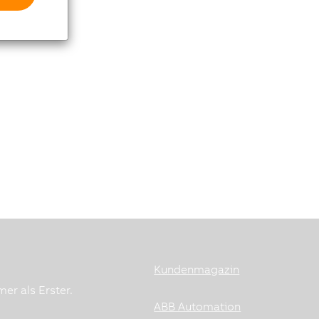
Kundenmagazin
er als Erster.
ABB Automation