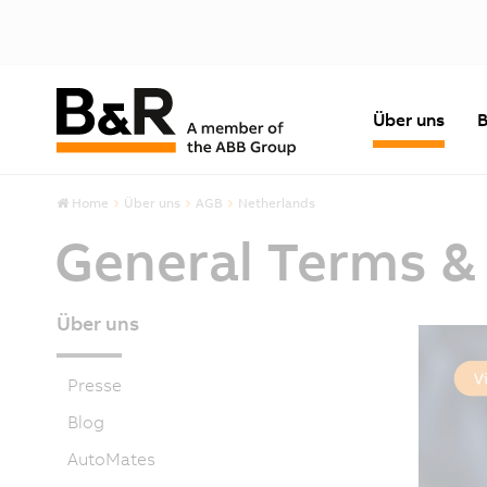
Über uns
B
Home
Über uns
AGB
Netherlands
General Terms &
Über uns
Presse
Blog
AutoMates