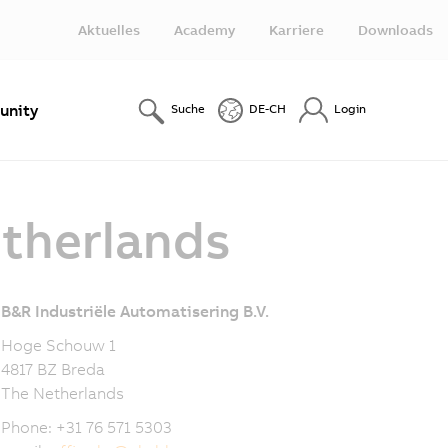
Aktuelles
Academy
Karriere
Downloads
nity
Suche
DE-CH
Login
etherlands
B&R Industriële Automatisering B.V.
Hoge Schouw 1
4817 BZ Breda
The Netherlands
Phone: +31 76 571 5303