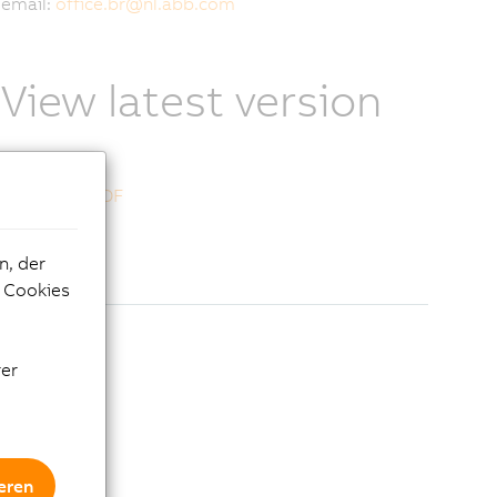
email:
office.br
@
nl.abb.com
View latest version
May 2025
Download PDF
n, der
e Cookies
rer
eren