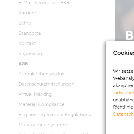
E-Mail-Service von B&R
Karriere
Lehre
Standorte
Kontakt
Cookie
Impressum
AGB
Wir setze
Produktlebenszyklus
Webanalys
Datenschutzmitteilungen
akzeptier
individue
Virtual Marking
unabhängi
Material Compliance
Richtlini
Datensch
Engineering Sample Regulations
Managementsysteme