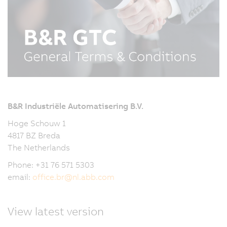
B&R Industriële Automatisering B.V.
Hoge Schouw 1
4817 BZ Breda
The Netherlands
Phone: +31 76 571 5303
email:
office.br
@
nl.abb.com
View latest version