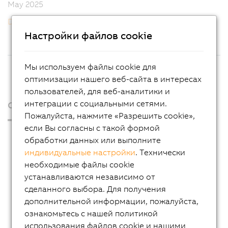
May 2025
Download PDF
Настройки файлов cookie
Мы используем файлы cookie для
оптимизации нашего веб-сайта в интересах
пользователей, для веб-аналитики и
интеграции с социальными сетями.
О нас
Пожалуйста, нажмите «Разрешить cookie»,
если Вы согласны с такой формой
Пресс-релизы
обработки данных или выполните
Blog
индивидуальные настройки
. Технически
необходимые файлы cookie
AutoMates
устанавливаются независимо от
Новостная рассылка
сделанного выбора. Для получения
дополнительной информации, пожалуйста,
Карьера
ознакомьтесь с нашей политикой
Офисы
использования файлов cookie и нашими