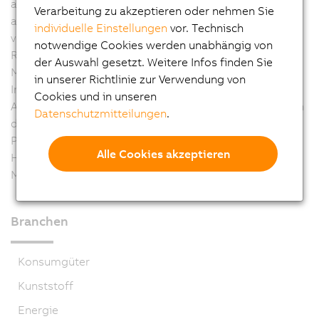
aus der ACOPOS-Familie profitiert SEMITOOL von
Verarbeitung zu akzeptieren oder nehmen Sie
ausgereifter und skalierbarer Technik. Die Verwendung
individuelle Einstellungen
vor. Technisch
von POWERLINK als Systembus ermöglichte durch die
notwendige Cookies werden unabhängig von
Reduktion des Verdrahtungsaufwands bei den
der Auswahl gesetzt. Weitere Infos finden Sie
Maschinen einen klaren Schaltschrankaufbau. Durch
in unserer Richtlinie zur Verwendung von
Integration der Sicherheitsfunktionen soll dieser
Cookies und in unseren
Aufwand zukünftig noch weiter reduziert werden. Durch
Datenschutzmitteilungen
.
die Entwicklung und Fertigung einer eigenen
Produktlinie am Standort Salzburg für einen neuen
Alle Cookies akzeptieren
Halbleiterprozess kommt B&R-Technik in SEMITOOL-
Maschinen weltweit zum Einsatz.
Branchen
Konsumgüter
Kunststoff
Energie