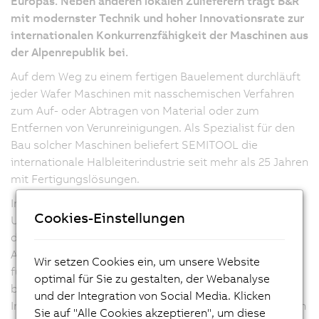
Europas. Neben anderen lokalen Zulieferern trägt B&R
mit modernster Technik und hoher Innovationsrate zur
internationalen Konkurrenzfähigkeit der Maschinen aus
der Alpenrepublik bei.
Auf dem Weg zu einem fertigen Bauelement durchläuft
jeder Wafer Maschinen mit nasschemischen Verfahren
zum Auf- oder Abtragen von Material oder zum
Entfernen von Verunreinigungen. Als Spezialist für den
Bau solcher Maschinen beliefert SEMITOOL die
internationale Halbleiterindustrie seit mehr als 25 Jahren
mit Fertigungslösungen.
In der Salzburger Niederlassung konzentriert sich das
Cookies-Einstellungen
Unternehmen auf die Endmontage sowie das Testen
der Maschinen und Anlagen. Flexibilität sowie höchste
Anforderungen an die Qualität und Zuverlässigkeit
Wir setzen Cookies ein, um unsere Website
führte SEMITOOL zu B&R, deren Produkte nun auf
optimal für Sie zu gestalten, der Webanalyse
breiter Front eingesetzt werden. Mit B&R-
und der Integration von Social Media. Klicken
Industrierechnern der APC-Serie sowie Servoverstärkern
Sie auf "Alle Cookies akzeptieren", um diese