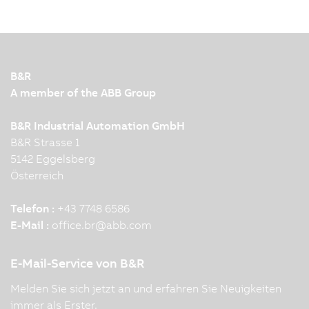
B&R
A member of the ABB Group
B&R Industrial Automation GmbH
B&R Strasse 1
5142 Eggelsberg
Österreich
Telefon :
+43 7748 6586
E-Mail :
office.br
@
abb.com
E-Mail-Service von B&R
Melden Sie sich jetzt an und erfahren Sie Neuigkeiten
immer als Erster.