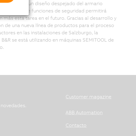
mitiendo así un diseño despejado del armario
 integración de funciones de seguridad permitirá
n más esta tarea en el futuro. Gracias al desarrollo y
ión de una nueva línea de productos para el proceso
tores en las instalaciones de Salzburgo, la
e B&R se está utilizando en máquinas SEMITOOL de
o.
Customer magazine
s novedades.
ABB Automation
Contacto