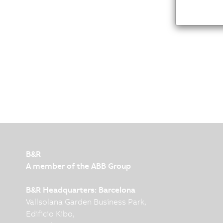
B&R
A member of the ABB Group
B&R Headquarters: Barcelona
Vallsolana Garden Business Park,
Edificio Kibo,