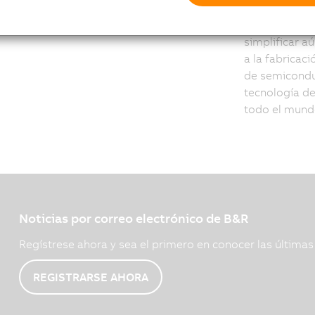
máquina, per
eléctrico. La
simplificar aú
a la fabricac
de semiconduc
tecnología d
todo el mund
Noticias por correo electrónico de B&R
Regístrese ahora y sea el primero en conocer las última
REGISTRARSE AHORA