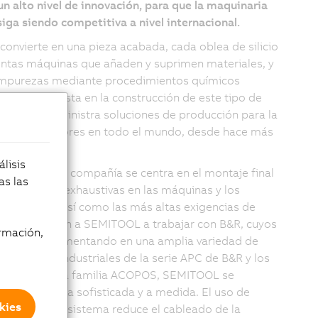
un alto nivel de innovación, para que la maquinaria
siga siendo competitiva a nivel internacional.
convierte en una pieza acabada, cada oblea de silicio
intas máquinas que añaden y suprimen materiales, y
 impurezas mediante procedimientos químicos
 especialista en la construcción de este tipo de
MITOOL suministra soluciones de producción para la
 semiconductores en todo el mundo, desde hace más
lisis
Salzburgo de la compañía se centra en el montaje final
as las
n de pruebas exhaustivas en las máquinas y los
flexibilidad, así como las más altas exigencias de
bilidad llevaron a SEMITOOL a trabajar con B&R, cuyos
rmación,
 están implementando en una amplia variedad de
 Con los PC industriales de la serie APC de B&R y los
mientos de la familia ACOPOS, SEMITOOL se
una tecnología sofisticada y a medida. El uso de
kies
mo bus de sistema reduce el cableado de la