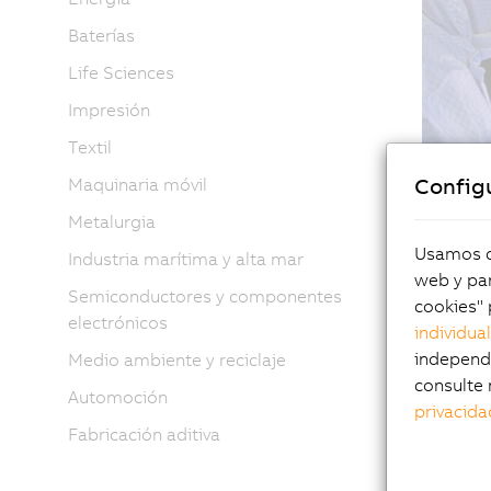
Baterías
Life Sciences
Impresión
Textil
Config
Maquinaria móvil
Metalurgia
Usamos co
Industria marítima y alta mar
"The hig
web y par
require 
Semiconductores y componentes
cookies" 
the quali
electrónicos
individua
products
independi
Medio ambiente y reciclaje
Jürgen S
consulte 
Automoción
Austria
privacida
Fabricación aditiva