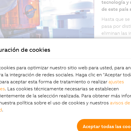
tecnología y 
de este país 
Hasta que se 
pasa por dist
eliminan las
húmedos. Como
máquinas, SE
uración de cookies
industria de
de 25 años.
okies para optimizar nuestro sitio web para usted, para aná
h demands of the semiconductor industry
La filial de 
a la integración de redes sociales. Haga clic en "Aceptar tod
that we also place the highest demands on
y la ejecució
para aceptar esta forma de tratamiento o realizar
ajustes
ty and reliability of our suppliers and their
sistemas. La 
les
. Las cookies técnicamente necesarias se establecen
."
calidad y fia
entemente de la selección realizada. Para obtener más info
productos se
eeberger, Gerente de Producción, Semitool
nuestra política sobre el uso de cookies y nuestros
avisos de
aplicaciones.
 GmbH
d
.
servoacciona
beneficia de 
Aceptar todas las coo
POWERLINK co