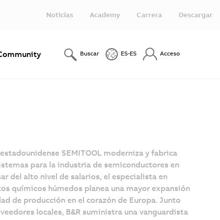
Noticias
Academy
Carrera
Descargar
Community
Buscar
ES-ES
Acceso
estadounidense SEMITOOL moderniza y fabrica
istemas para la industria de semiconductores en
ar del alto nivel de salarios, el especialista en
os químicos húmedos planea una mayor expansión
dad de producción en el corazón de Europa. Junto
veedores locales, B&R suministra una vanguardista