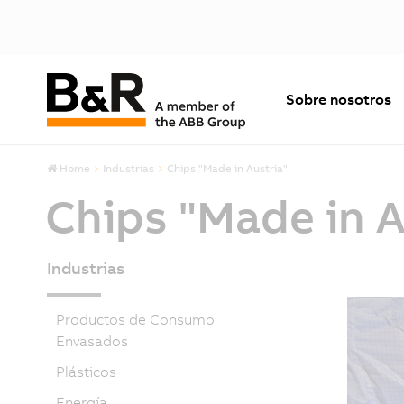
Sobre nosotros
Home
Industrias
Chips "Made in Austria"
Chips "Made in A
Industrias
Productos de Consumo
Envasados
Plásticos
Energía