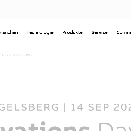
Branchen
Technologie
Produkte
Service
Commu
s Day
WIFI access