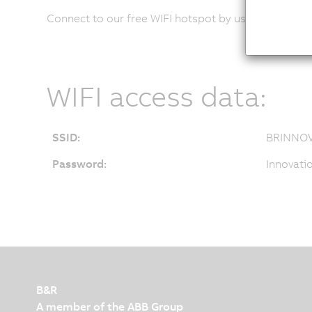
Connect to our free WIFI hotspot by using the crede
WIFI access data:
SSID:
BRINNO
Password:
Innovati
B&R
A member of the ABB Group