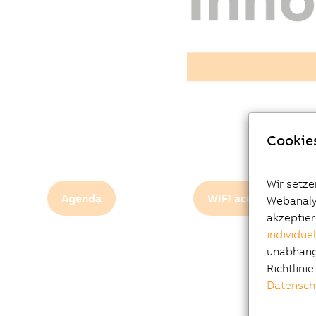
Cookie
Wir setze
Agenda
WIFI access
Webanalys
akzeptier
individue
unabhängi
Richtlini
Datensch