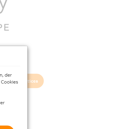
n, der
Privacy notices
e Cookies
rer