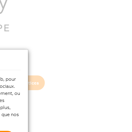
eb, pour
Privacy notices
ociaux.
tement, ou
les
plus,
si que nos