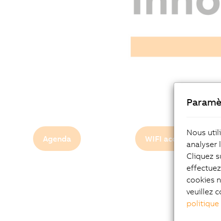
Paramè
Nous util
Agenda
WIFI access
analyser 
Cliquez s
effectue
cookies n
veuillez c
politique