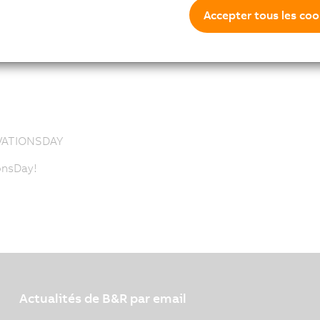
Accepter tous les coo
ntials below.
VATIONSDAY
onsDay!
Actualités de B&R par email