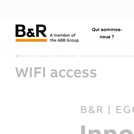
Qui sommes-
nous ?
Home
Actualités
Événements
Southern Europe Innovations D
WIFI access