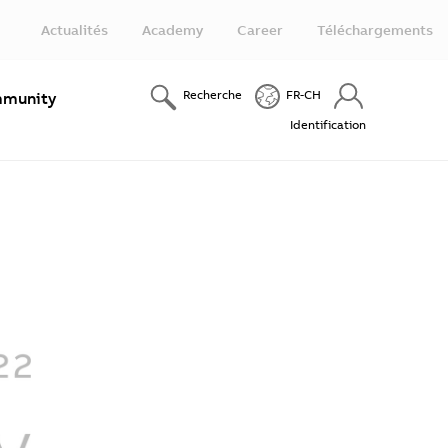
Actualités
Academy
Career
Téléchargements
Recherche
FR-CH
munity
Identification