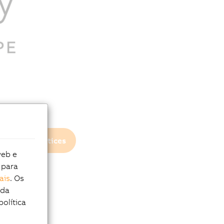
Privacy notices
web e
 para
ais
. Os
 da
política