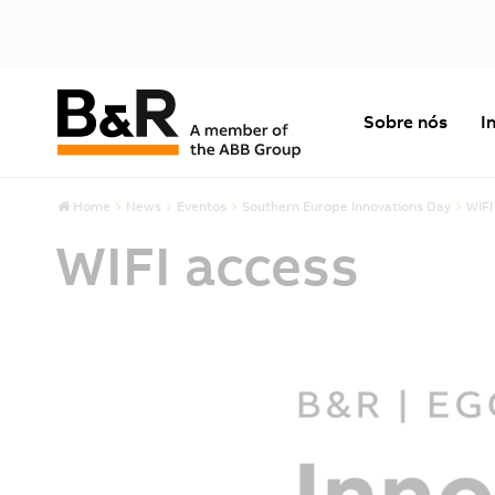
Sobre nós
I
Home
News
Eventos
Southern Europe Innovations Day
WIFI
WIFI access