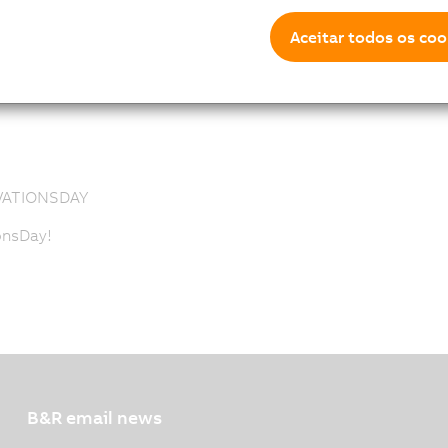
ntials below.
Aceitar todos os coo
VATIONSDAY
onsDay!
B&R email news