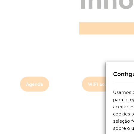
Config
Agenda
WIFI access
Usamos co
para inte
aceitar 
cookies 
seleção f
sobre o 