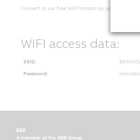
Connect to our free WIFI hotspot by using the crede
WIFI access data:
SSID:
BRINNO
Password:
Innovati
B&R
A member of the ABB Group