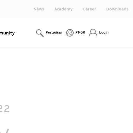
News
Academy
Career
Downloads
unity
Pesquisar
PT-BR
Login