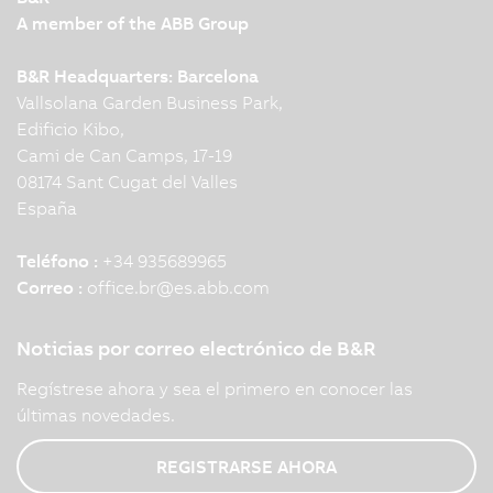
A member of the ABB Group
B&R Headquarters: Barcelona
Vallsolana Garden Business Park,
Edificio Kibo,
Cami de Can Camps, 17-19
08174 Sant Cugat del Valles
España
Teléfono :
+34 935689965
Correo :
office.br
@
es.abb.com
Noticias por correo electrónico de B&R
Regístrese ahora y sea el primero en conocer las
últimas novedades.
REGISTRARSE AHORA