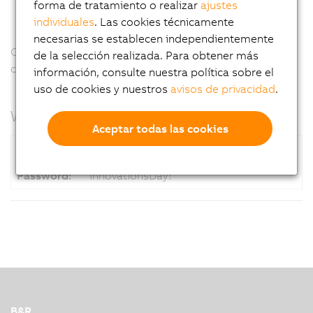
forma de tratamiento o realizar
ajustes
individuales
. Las cookies técnicamente
necesarias se establecen independientemente
Connect to our free WIFI hotspot by using the
de la selección realizada. Para obtener más
credentials below.
información, consulte nuestra política sobre el
uso de cookies y nuestros
avisos de privacidad
.
WIFI access data:
Aceptar todas las cookies
SSID:
BRINNOVATIONSDAY
Password:
InnovationsDay!
B&R