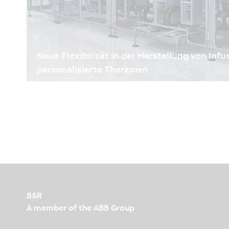
Neue Flexibilität in der Herstellung von Inf
personalisierte Therapien
10.06.2026
| 3m
Bei die Produktion medizinischer Infusionsbeutel g
Kompromisse, denn jedes Detail beeinflusst die Pa
während steigende Anforderungen wie kleinere Lo
Rückverfolgbarkeit die Produktion an ihre Grenze
B&R hat Thimonnier eine adaptive Lösung entwickel
und zuverlässige Herstellung medizinischer Beutel
Wandel hin zu personalisierten Therapien unterstüt
B&R
A member of the ABB Group