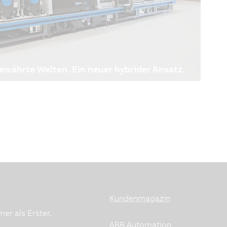
ewährte Welten. Ein neuer hybrider Ansatz.
 neuen Druckmaschine auf Technologie von B&R
tät zählen zu den zentralen Treibern der
derungen der Kunden verändern sich kontinuierlich,
gen durch Just‑in‑Time‑Produktionsmodelle,
eine zunehmende Variantenvielfalt sinken.
tenkontrolle und Wirtschaftlichkeit weiter an
triebskosten rücken zunehmend in den
Kundenmagazin
ionsentscheidungen, wodurch Effizienz und
iger sind als je zuvor.
er als Erster.
ABB Automation