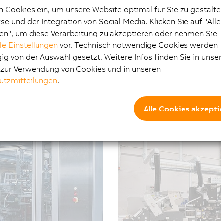
n Cookies ein, um unsere Website optimal für Sie zu gestalte
e und der Integration von Social Media. Klicken Sie auf "All
en", um diese Verarbeitung zu akzeptieren oder nehmen Sie
lle Einstellungen
vor. Technisch notwendige Cookies werden
u definiert
g von der Auswahl gesetzt. Weitere Infos finden Sie in unse
Flexibler. Wirtschaftl
e zur Verwendung von Cookies und in unseren
Generation Drucker e
it seiner
utzmitteilungen
.
tehenden kontaktlosen
01.07.2026
| 5m
 jedoch nur ein Teil der
Was bisher dem Offset-Dr
Alle Cookies akzepti
#Druck #Erfolgsgeschicht
e eine deutlich größere
einiger Zeit mit dem Inkj
eiten, sich
erledigen: Der Canon ProS
yklus hinweg Mehrwert
zweiten Generation, hoch
ortechnologie vor allem
wirtschaftlicher herzustel
essenzielle Komponente f
und eine schnelle Bahnst
von ABB.