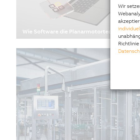
Wir setze
Webanalys
akzeptier
individue
Wie Software die Planarmotortechnologie ne
unabhängi
08.07.2026
| 5m
Richtlini
Auf den ersten Blick überzeugt B&R’s ACOPOS 6D m
Datensch
Magnetschwebetechnologie und der dadurch ents
Bewegung der Shuttles. Für Hans‑Peter Kraft ist das
Geschichte. Im Interview erklärt er, warum Softwar
Rolle dabei spielt, wie Transportsysteme heute arb
weiterentwickeln und über den gesamten Lebensz
schaffen – und weshalb die Zukunft der Planarmot
durch Software‑Innovationen geprägt sein wird.