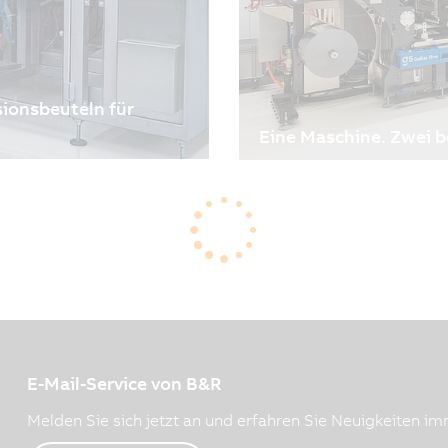
usionsbeuteln für
Eine Maschine. Zwei b
12.05.2026
| 6m
ibt es keinen Raum für
Warum Gallus bei seiner
tientensicherheit –
setzt
sgrößen und lückenlose
Flexibilität und Flexibili
n bringen. Gemeinsam mit
Druckindustrie. Die Anfor
t, die eine hochflexible
während die Auflagenlän
 ermöglicht und den
kürzere Lieferzeiten und 
zt.
Gleichzeitig gewinnen Kos
Bedeutung. Die Gesamtbe
E-Mail-Service von B&R
Mittelpunkt von Investit
Anlagenverfügbarkeit wicht
Melden Sie sich jetzt an und erfahren Sie Neuigkeiten imm