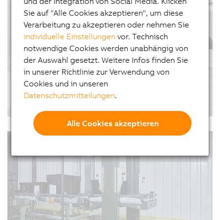
und der Integration von Social Media. Klicken
Lagerhallen nutzen jeden Quadratmeter effizient
Sie auf "Alle Cookies akzeptieren", um diese
aus. Mitarbeitende, Paletten und autonome
Verarbeitung zu akzeptieren oder nehmen Sie
Transportsysteme teilen sich dieselben
individuelle Einstellungen
vor. Technisch
Arbeitsbereiche. Genau für diese…
notwendige Cookies werden unabhängig von
der Auswahl gesetzt. Weitere Infos finden Sie
in unserer Richtlinie zur Verwendung von
Cookies und in unseren
Datenschutzmitteilungen
.
Flechttechnik, die Leben rettet
09.01.2026
| 3m
Alle Cookies akzeptieren
Manchmal ist es ein winziges Implantat, das Leben
#Automatisierung #Videos #Erfolgsgeschichten
rettet: ein Stent, der den Blutfluss sichert. Die
#SPS #SmartFactory
Herstellung dieser kleinen Lebensretter ist ein
hochpräziser, technisch anspruchsvoller Prozess.
Admedes und B&R, die Machine Automation
Division von…