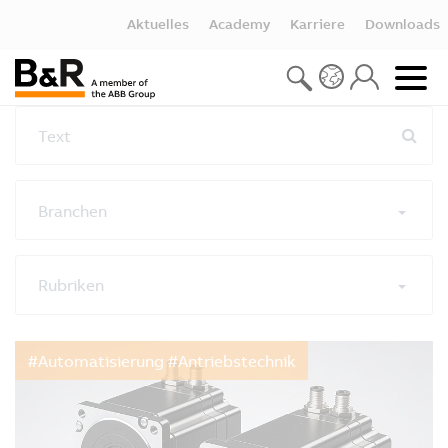
Aktuelles
Academy
Karriere
Downloads
Text
Branchen
Rubriken
Alle Filter zurücksetzen
#Automatisierung #Antriebstechnik