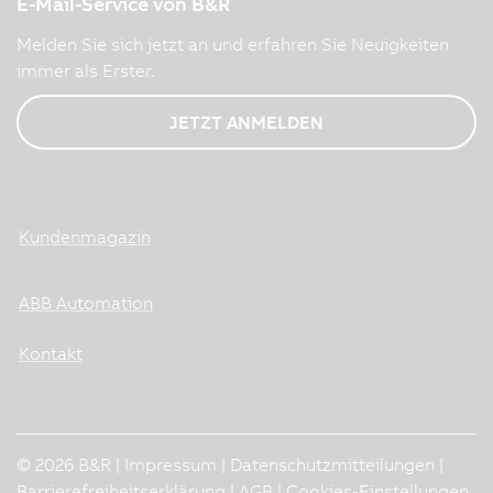
E-Mail-Service von B&R
Melden Sie sich jetzt an und erfahren Sie Neuigkeiten
immer als Erster.
JETZT ANMELDEN
Kundenmagazin
ABB Automation
Kontakt
© 2026 B&R |
Impressum
|
Datenschutzmitteilungen
|
Barrierefreiheitserklärung
|
AGB
|
Cookies-Einstellungen