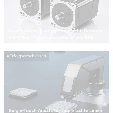
Bewegungssteuerung vereinfacht: Das neue
81MP Schrittmotorenportfolio von B&R
05.05.2026
| 2m
Ein perfektes Match mit ACOPOS X2
#Erfolgsgeschichten
Schrittmotoren kommen häufig bei einfachen
Bewegungsaufgaben zum Einsatz, etwa für
Verstell- oder Positionierachsen. In der Praxis
führen jedoch eine hohe Variantenvielfalt,
unterschiedliche Schutzarten und…
Single-Touch-Ansatz für vereinfachte Linien