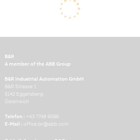
Codierungsumgebung Automation Studio Code
veröffentlicht. Erfahren Sie in diesem Interview mit
den B&R-Softwareexperten Sridharan Rangarajan
und Mánuel Sanchez, wie sich diese
herausragenden Ergänzungen der…
B&R
A member of the ABB Group
B&R Industrial Automation GmbH
B&R Strasse 1
5142 Eggelsberg
Österreich
Telefon :
+43 7748 6586
E-Mail :
office.br
@
abb.com