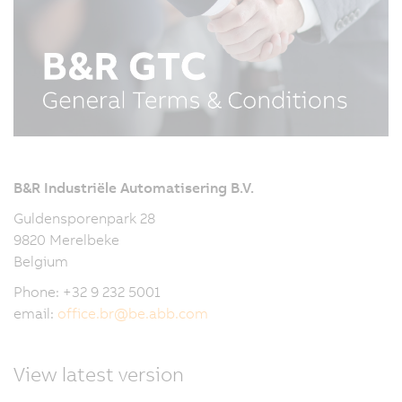
B&R Industriële Automatisering B.V.
Guldensporenpark 28
9820 Merelbeke
Belgium
Phone: +32 9 232 5001
email:
office.br
@
be.abb.com
View latest version