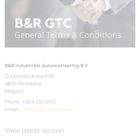
B&R Industriële Automatisering B.V.
Guldensporenpark 28
9820 Merelbeke
Belgium
Phone: +32 9 232 5001
email:
office.br
@
be.abb.com
View latest version