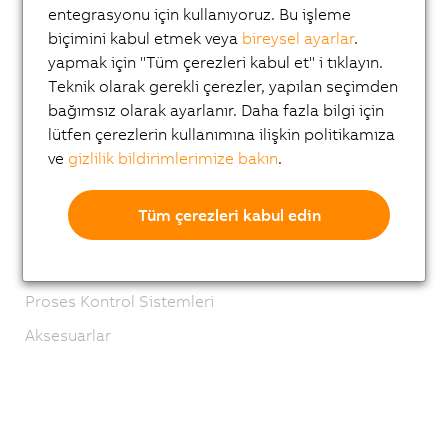
entegrasyonu için kullanıyoruz. Bu işleme
Güvenlik Teknolojisi
biçimini kabul etmek veya
bireysel ayarlar
.
yapmak için "Tüm çerezleri kabul et" i tıklayın.
Hareket Kontrolü
Teknik olarak gerekli çerezler, yapılan seçimden
Mekatronik Sistemler
bağımsız olarak ayarlanır. Daha fazla bilgi için
Robotics
lütfen çerezlerin kullanımına ilişkin politikamıza
ve
gizlilik bildirimlerimize bakın
.
Mobil Otomasyon
Ağlar ve Fieldbus Modülleri
Tüm çerezleri kabul edin
Industrial IoT
Yazılım
Proses Kontrol Sistemleri
Aksesuarlar