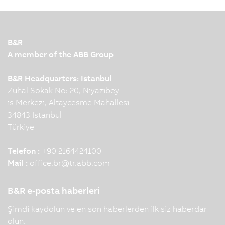
B&R
A member of the ABB Group
B&R Headquarters: Istanbul
Zuhal Sokak No: 20, Niyazibey
is Merkezi, Altaycesme Mahallesi
34843 Istanbul
Türkiye
Telefon :
+90 2164424100
Mail :
office.br
@
tr.abb.com
B&R e-posta haberleri
Şimdi kaydolun ve en son haberlerden ilk siz haberdar
olun.