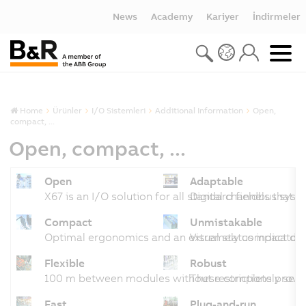
News
Academy
Kariyer
İndirmeler
Home
Ürünler
I/O Sistemleri
Additional Information
Open,
compact, ...
Open, compact, ...
Open
Adaptable
X67 is an I/O solution for all standard fieldbus sy
Digital channels that 
Compact
Unmistakable
Optimal ergonomics and an extremely compact desi
Visual status indicato
Flexible
Robust
100 m between modules without restrictions provide
These completely seal
Fast
Plug-and-run