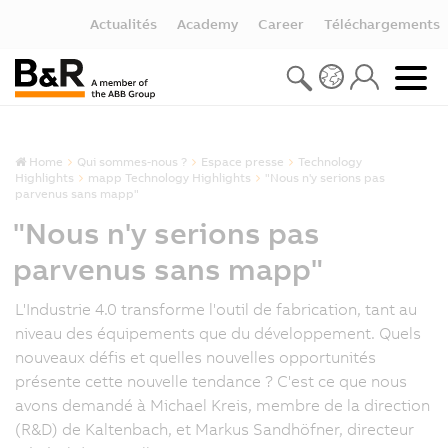
Actualités
Academy
Career
Téléchargements
Home
Qui sommes-nous ?
Espace presse
Technology
Highlights
mapp Technology Highlights
"Nous n'y serions pas
parvenus sans mapp"
"Nous n'y serions pas
parvenus sans mapp"
L'Industrie 4.0 transforme l'outil de fabrication, tant au
niveau des équipements que du développement. Quels
nouveaux défis et quelles nouvelles opportunités
présente cette nouvelle tendance ? C'est ce que nous
avons demandé à Michael Kreis, membre de la direction
(R&D) de Kaltenbach, et Markus Sandhöfner, directeur