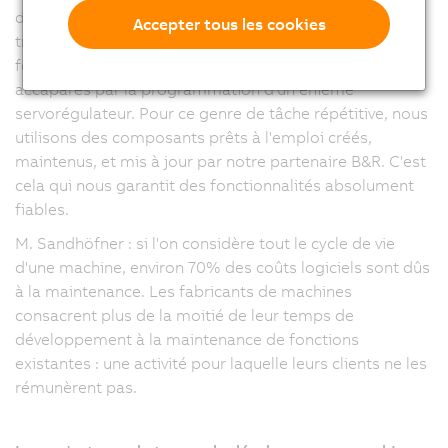
d'efficacité, l'important est que nos développeurs
Accepter tous les cookies
travaillent sur les fonctionnalités différenciatrices qui
font l'unicité de nos machines. Ils ne doivent pas être
accaparés par la programmation d'un énième
servorégulateur. Pour ce genre de tâche répétitive, nous
utilisons des composants prêts à l'emploi créés,
maintenus, et mis à jour par notre partenaire B&R. C'est
cela qui nous garantit des fonctionnalités absolument
fiables.
M. Sandhöfner : si l'on considère tout le cycle de vie
d'une machine, environ 70% des coûts logiciels sont dûs
à la maintenance. Les fabricants de machines
consacrent plus de la moitié de leur temps de
développement à la maintenance de fonctions
existantes : une activité pour laquelle leurs clients ne les
rémunèrent pas.