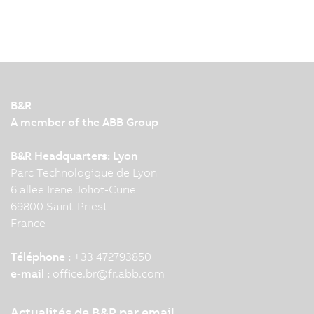
B&R
A member of the ABB Group
B&R Headquarters: Lyon
Parc Technologique de Lyon
6 allee Irene Joliot-Curie
69800 Saint-Priest
France
Téléphone :
+33 472793850
e-mail :
office.br
@
fr.abb.com
Actualités de B&R par email