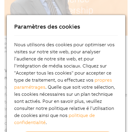
Paramètres des cookies
"Nous n'y serions pas parvenus sans mapp. Nos équipes ont vraiment
perçu le gain de temps. Et nous ne parlons pas de 5 % ou de 10 % : nous
Nous utilisons des cookies pour optimiser vos
avons triplé notre vitesse de développement", se félicite Michael Kreis,
visites sur notre site web, pour analyser
membre de la direction (R&D) de Kaltenbach.
l‘audience de notre site web, et pour
l‘intégration de média sociaux. Cliquez sur
Votre équipe de développement doit-elle relever de
"Accepter tous les cookies" pour accepter ce
nouveaux challenges ?
type de traitement, ou effectuez vos
propres
paramétrages
. Quelle que soit votre sélection,
M. Kreis : Nous devons implémenter bien plus de
les cookies nécessaires sur un plan technique
fonctions qu'auparavant sous forme logicielle. En même
sont activés. Pour en savoir plus, veuillez
temps, l'équipe de développement ne peut s'agrandir
consulter notre politique relative é l‘utilisation
indéfiniment. Nous devons gérer nos ressources plus
de cookies ainsi que nos
politique de
efficacement en recourant à des méthodes d'ingénierie
confidentialité
.
concourante et en nous assurant que les différentes
équipes collaborent suffisamment. En matière