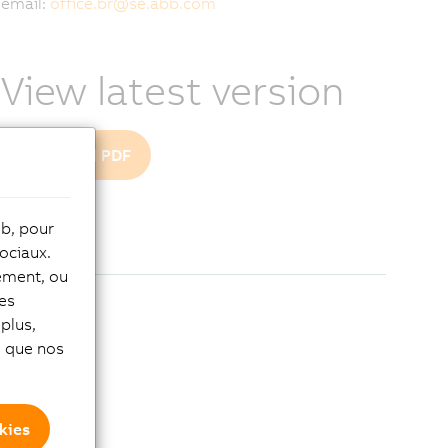
email:
office.br
@
se.abb.com
View latest version
Download PDF
eb, pour
ociaux.
tement, ou
les
plus,
si que nos
kies