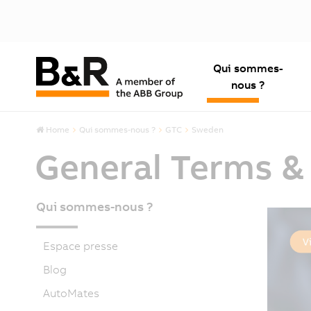
Qui sommes-
nous ?
Home
Qui sommes-nous ?
GTC
Sweden
General Terms &
Qui sommes-nous ?
Espace presse
Blog
AutoMates