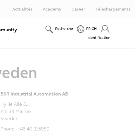
Actualités
Academy
Career
Téléchargements
Recherche
FR-CH
munity
Identification
weden
B&R Industrial Automation AB
Hyllie Allé 31
215 33 Malmö
Sweden
Phone: +46 40 315980