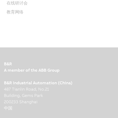
在线研讨会
教育网络
B&R
A member of the ABB Group
B&R Industrial Automation (China)
487 Tianlin Road, No.21
Building, Gems Park
200233 Shanghai
中国