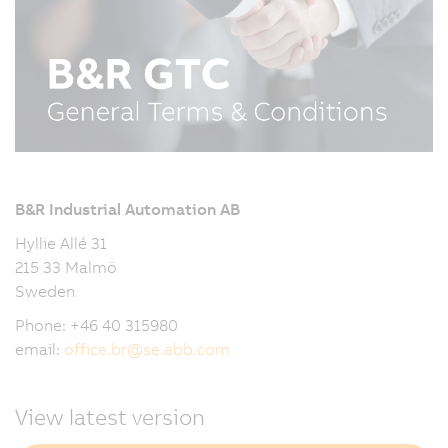
B&R Industrial Automation AB
Hyllie Allé 31
215 33 Malmö
Sweden
Phone: +46 40 315980
email:
office.br
@
se.abb.com
View latest version