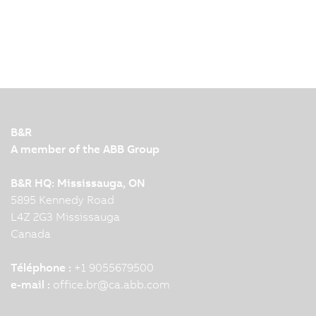
B&R
A member of the ABB Group
B&R HQ: Mississauga, ON
5895 Kennedy Road
L4Z 2G3 Mississauga
Canada
Téléphone :
+1 9055679500
e-mail :
office.br
@
ca.abb.com