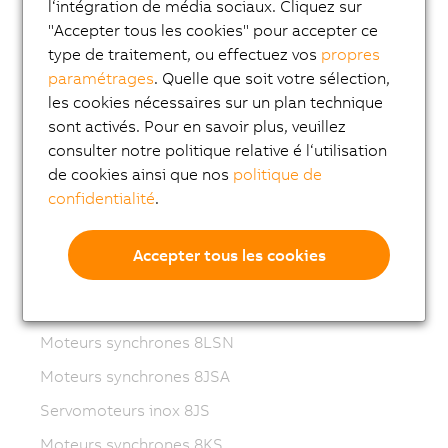
Variable frequency drives (VFD)
l‘intégration de média sociaux. Cliquez sur
"Accepter tous les cookies" pour accepter ce
8LS-4 synchronous motors
type de traitement, ou effectuez vos
propres
8MS-4 synchronous motors
paramétrages
. Quelle que soit votre sélection,
les cookies nécessaires sur un plan technique
ACOPOSmotor Compact
sont activés. Pour en savoir plus, veuillez
Servomoteurs 8WSA
consulter notre politique relative é l‘utilisation
Motoréducteurs 8WSB
de cookies ainsi que nos
politique de
confidentialité
.
Moteurs synchrones 8LVA
Motoréducteurs 8LVB
Accepter tous les cookies
Moteurs synchrones 8LWA
Moteurs synchrones 8LS
Moteurs synchrones 8LSN
Moteurs synchrones 8JSA
Servomoteurs inox 8JS
Moteurs synchrones 8KS