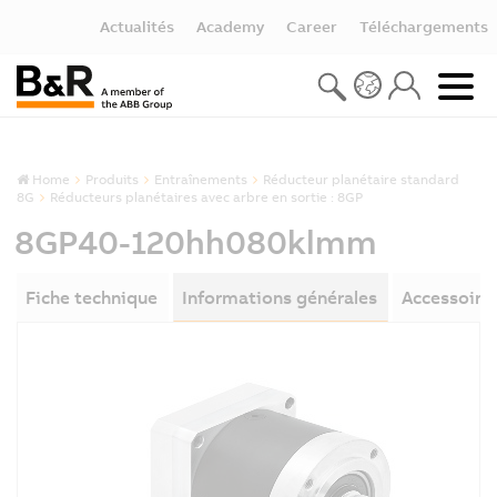
Actualités
Academy
Career
Téléchargements
Home
Produits
Entraînements
Réducteur planétaire standard
8G
Réducteurs planétaires avec arbre en sortie : 8GP
8GP40-120hh080klmm
Fiche technique
Informations générales
Accessoire