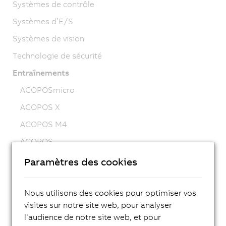
Systèmes de contrôle
Systèmes d’E/S
Systèmes de vision
Technologie de sécurité
Entraînements
ACOPOSmicro
ACOPOS X
ACOPOS M4
ACOPOS
ACOPOS P3
Paramètres des cookies
ACOPOSmulti
Nous utilisons des cookies pour optimiser vos
ACOPOSremote
visites sur notre site web, pour analyser
ACOPOSmotor
l‘audience de notre site web, et pour