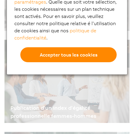
paramétrages
. Quelle que soit votre sélection,
les cookies nécessaires sur un plan technique
Un convoyeur intelligent qui permet un test
sont activés. Pour en savoir plus, veuillez
entièrement automatisé des batteries
consulter notre politique relative é l‘utilisation
de cookies ainsi que nos
politique de
18/04/2024
| 5m
confidentialité
.
L'utilisation d'un système mécatronique
#Portraits #B&R
ACOPOStrak de B&R dans un système d'inspection
à rayons X pour cellules de batteries rondes
Accepter tous les cookies
augmente la performance des opérations de test
et ainsi que la rentabilité de la production.
Publication d'un index d'égalité
professionnelle femmes-hommes
11/04/2024
| 2m
En vertu de la loi n°2018-771 du 5 septembre 2018 «