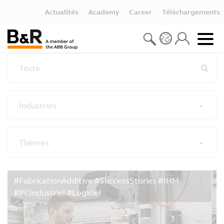
Actualités
Academy
Career
Téléchargements
Texte
Industries
Thèmes
Réinitialiser les filtres
#FabricationAdditive #SuccessStories #IHM
#PCIndustriel #Logiciel