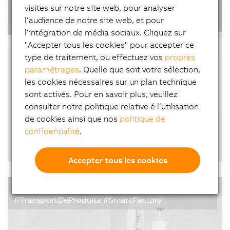
#TravailDuMétal #Interviews #SolutionsOuvertes
pharmaceutiques sous emballage hermétique, les
visites sur notre site web, pour analyser
#SmartFactory
tests d'étanchéité sont une étape critique du
l‘audience de notre site web, et pour
process de production. Oxipack a développé une
l‘intégration de média sociaux. Cliquez sur
unité d'inspection qui détecte les fuites à l'échelle
"Accepter tous les cookies" pour accepter ce
microscopique sans…
type de traitement, ou effectuez vos
propres
paramétrages
. Quelle que soit votre sélection,
les cookies nécessaires sur un plan technique
sont activés. Pour en savoir plus, veuillez
consulter notre politique relative é l‘utilisation
de cookies ainsi que nos
politique de
confidentialité
.
Une autre approche pour entrer dans l'ère
des usines intelligentes
Accepter tous les cookies
10/03/2021
| 5m
Les rétrofits offrent une alternative économique
#Automobile #Articles #MotionControl
pour la modernisation des machines. Il y a vingt
#TransportDeProduits #SmartFactory
ans, Dieter Burri s'est lancé dans le business du
rétrofit de machines-outils. Pour automatiser ses
machines, il s'appuie sur l'offre échelonnable de…