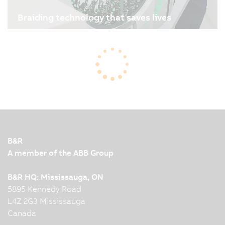
Braiding technology that saves lives
09/01/2026
| 3m
Sometimes it’s a tiny implant that saves a life: a
stent that ensures blood flow. Manufacturing
these small lifesavers is a highly precise,
technically demanding process. Admedes and
B&R, the Machine Automation Division of ABB,
reimagined stent…
B&R
A member of the ABB Group
B&R HQ: Mississauga, ON
5895 Kennedy Road
L4Z 2G3 Mississauga
Canada