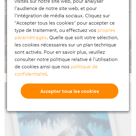
#CollaborationHommeMachine #VisionIndustrielle
visites sur notre site web, pour analyser
make efficient use of every square meter.
#TransportDeProduits
l‘audience de notre site web, et pour
Employees, pallets and autonomous transport
l‘intégration de média sociaux. Cliquez sur
systems share the same workspaces. Nipper has
"Accepter tous les cookies" pour accepter ce
optimized its…
type de traitement, ou effectuez vos
propres
paramétrages
. Quelle que soit votre sélection,
les cookies nécessaires sur un plan technique
Quand l’automatisation industrielle
sont activés. Pour en savoir plus, veuillez
soutient l’excellence de la tonnellerie
consulter notre politique relative é l‘utilisation
française
de cookies ainsi que nos
politique de
confidentialité
.
09/02/2026
| 4m
#Interviews #Vidéos #SuccessStories #Innovations
Accepter tous les cookies
#FabricationAdaptative #B&R
#TransportDeProduits