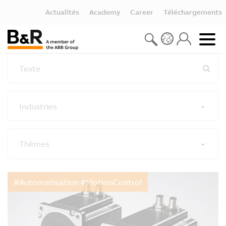
Actualités
Academy
Career
Téléchargements
Texte
Industries
Thèmes
Réinitialiser les filtres
#Automatisation #MotionControl