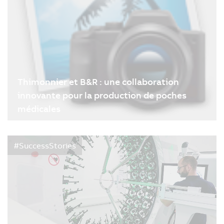
Thimonnier et B&R : une collaboration
innovante pour la production de poches
médicales
06/02/2026
| 2m
#SuccessStories