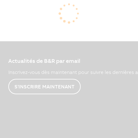
e mouvements sur
Maurizio Tarozzi, Chief 
comment B&R maximise le
fabricants de machines pe
vovariateurs.
processus de fabrication.
Actualités de B&R par email
Inscrivez-vous dès maintenant pour suivre les dernières a
S'INSCRIRE MAINTENANT