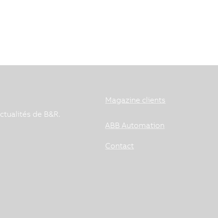
Product Officer de B&R, explique comment les
uvent accroître l'efficacité énergétique de leurs
Magazine clients
ctualités de B&R.
ABB Automation
Contact