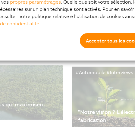
z vos
propres paramétrages
. Quelle que soit votre sélection, 
écessaires sur un plan technique sont activés. Pour en savoir 
onsulter notre politique relative é l‘utilisation de cookies ain
 de confidentialité
.
Accepter tous les coo
ptative
L'œil adaptatif de la 
13/10/2023
| 6m
f Technical Officer de
Une nouvelle ère s'ouvre 
#Automobile #Interviews
 pour la fabrication
nouveaux défis de product
de fabrication qui chang
machines. Un nouveau par
qui se configure automati
non l'inverse.
ts qui maximisent
"Notre vision ? L'élec
fabrication"
uct Manager Servodrives,
30/06/2023
| 8m