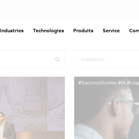
Industries
Technologies
Produits
Service
Com
Industries
Réinitialiser les filtres
#SuccessStories #IA #Logi