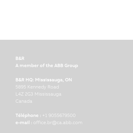
explique l'impact des technologies de contrôle d
l'efficacité énergétique des machines et décrit 
rendement énergétique de ses servomoteurs et ser
B&R
A member of the ABB Group
B&R HQ: Mississauga, ON
5895 Kennedy Road
L4Z 2G3 Mississauga
Canada
Téléphone :
+1 9055679500
e-mail :
office.br
@
ca.abb.com