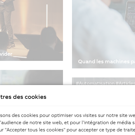
vider
Quand les machines pa
tenu toutes ses
24/01/2024
| 5m
sont réunis cette semaine
B&R collabore avec Microso
#Automatisation #Articles
d'ABB, chez B&R en
ses logiciels d'automatisa
#FabricationAdaptative #V
ter avec des pairs et
Azure OpenAI de Microsof
tres des cookies
Studio de B&R, les dével
optimiser et annoter le c
langage naturel.
isons des cookies pour optimiser vos visites sur notre site w
l‘audience de notre site web, et pour l‘intégration de média s
ur "Accepter tous les cookies" pour accepter ce type de trai