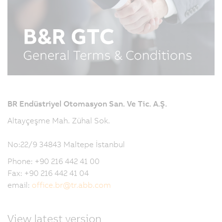
BR Endüstriyel Otomasyon San. Ve Tic. A.Ş.
Altayçeşme Mah. Zühal Sok.
No:22/9 34843 Maltepe İstanbul
Phone: +90 216 442 41 00
Fax: +90 216 442 41 04
email:
office.br
@
tr.abb.com
View latest version