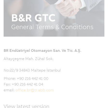
BR Endüstriyel Otomasyon San. Ve Tic. A.Ş.
Altayçeşme Mah. Zühal Sok.
No:22/9 34843 Maltepe İstanbul
Phone: +90 216 442 41 00
Fax: +90 216 442 41 04
email:
office.br
@
tr.abb.com
View latest version