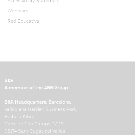
Accessibility Statement
Webinars
Red Educativa
B&R
A member of the ABB Group
B&R Headquarters: Barcelona
Vallsolana Garden Business Park,
Edificio Kibo,
Cami de Can Camps, 17-19
08174 Sant Cugat del Valles