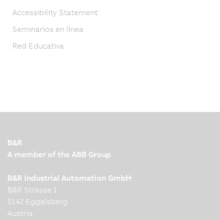
Accessibility Statement
Seminarios en línea
Red Educativa
B&R
A member of the ABB Group
B&R Industrial Automation GmbH
B&R Strasse 1
5142 Eggelsberg
Austria