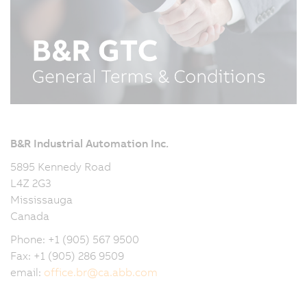
B&R Industrial Automation Inc.
5895 Kennedy Road
L4Z 2G3
Mississauga
Canada
Phone: +1 (905) 567 9500
Fax: +1 (905) 286 9509
email:
office.br
@
ca.abb.com