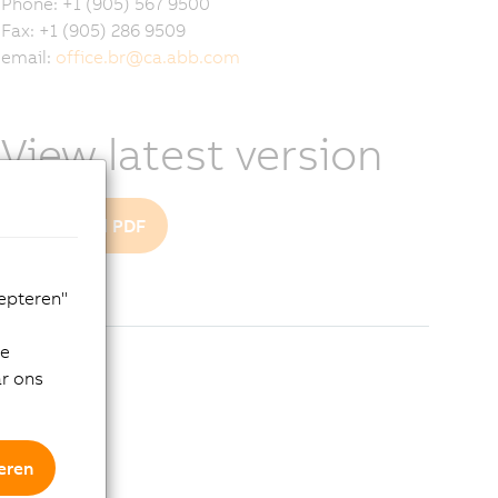
Phone: +1 (905) 567 9500
Fax: +1 (905) 286 9509
email:
office.br
@
ca.abb.com
View latest version
Download PDF
cepteren"
de
ar ons
eren