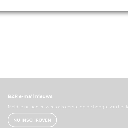
B&R e-mail nieuws
Meld je nu aan en wees als eerste op de hoogte van het l
NU INSCHRIJVEN