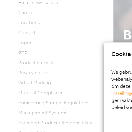
Email news service
Career
Locations
Contact
Imprint
GTC
Cookie 
Product lifecycle
We gebrui
Privacy notices
webanalys
Virtual Marking
om deze 
Material Compliance
instellin
gemaakte 
Engineering Sample Regulations
beleid vo
Management Systems
Extended Producer Responsibility