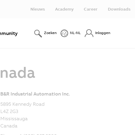
Nieuws
Academy
Career
Downloads
munity
Zoeken
NL-NL
Inloggen
anada
B&R Industrial Automation Inc.
5895 Kennedy Road
L4Z 2G3
Mississauga
Canada