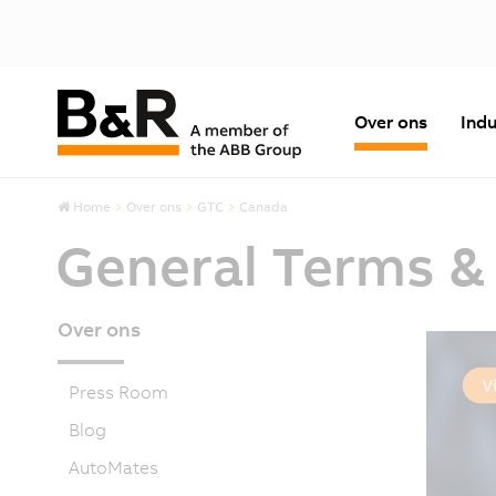
Over ons
Indu
Home
Over ons
GTC
Canada
General Terms &
Over ons
Press Room
Blog
AutoMates