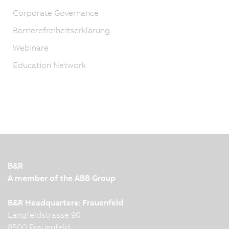
Corporate Governance
Barrierefreiheitserklärung
Webinare
Education Network
B&R
A member of the ABB Group
B&R Headquarters: Frauenfeld
Langfeldstrasse 90
8500 Frauenfeld