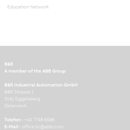
Education Network
B&R
A member of the ABB Group
B&R Industrial Automation GmbH
B&R Strasse 1
5142 Eggelsberg
Österreich
Telefon :
+43 7748 6586
E-Mail :
office.br
@
abb.com