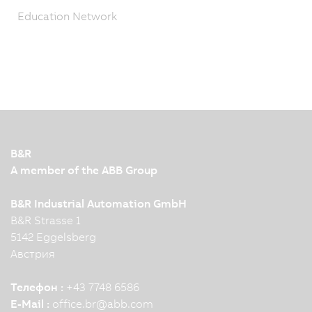
Education Network
B&R
A member of the ABB Group
B&R Industrial Automation GmbH
B&R Strasse 1
5142 Eggelsberg
Австрия
Телефон :
+43 7748 6586
E-Mail :
office.br
@
abb.com