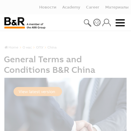
Новости
Academy
Career
Материалы
Home
О нас
ОПУ
China
General Terms and
Conditions B&R China