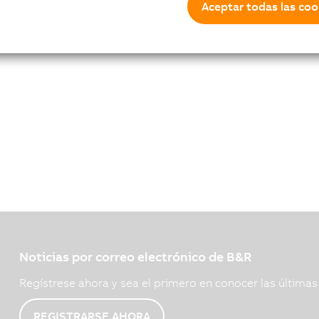
Aceptar todas las coo
Noticias por correo electrónico de B&R
Regístrese ahora y sea el primero en conocer las última
REGISTRARSE AHORA