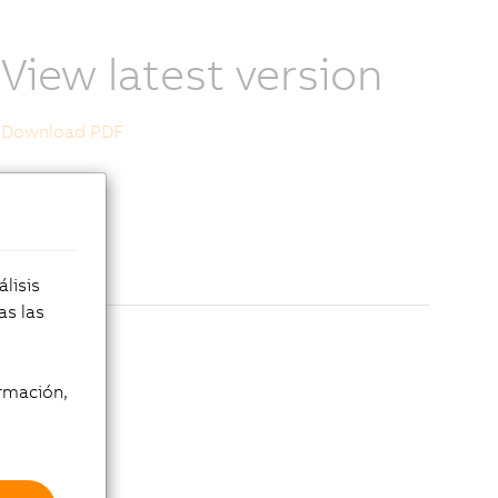
View latest version
Download PDF
lisis
as las
rmación,