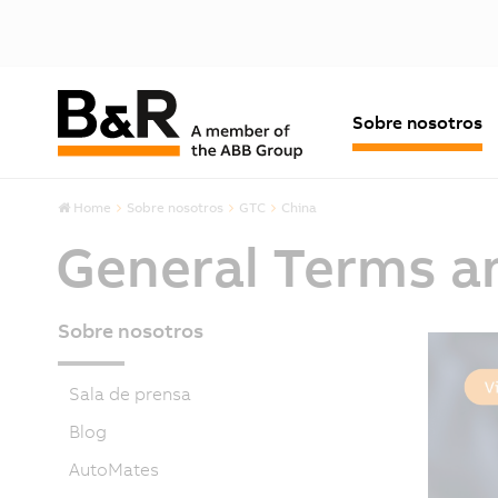
Sobre nosotros
Home
Sobre nosotros
GTC
China
General Terms a
Sobre nosotros
Sala de prensa
Blog
AutoMates