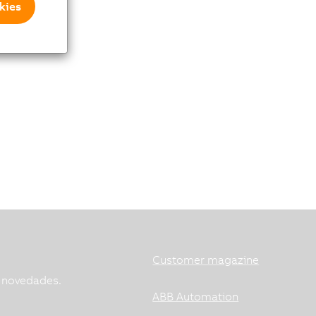
kies
Customer magazine
s novedades.
ABB Automation