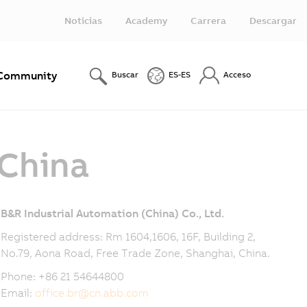
Noticias
Academy
Carrera
Descargar
Community
Buscar
ES-ES
Acceso
 China
B&R Industrial Automation (China)
Co., Ltd.
Registered address: Rm 1604,1606, 16F, Building 2,
No.79, Aona Road, Free Trade Zone, Shanghai, China.
Phone: +86 21 54644800
Email:
office.br
@
cn.abb.com