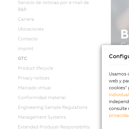
Servicio de noticias por e-mail de
B&R
Carrera
Ubicaciones
Contacto
Imprint
Config
GTC
Product lifecycle
Usamos co
Privacy notices
web y par
cookies" 
Marcado virtual
individua
Conformidad material
independi
Engineering Sample Regulations
consulte 
privacida
Management Systems
Extended Producer Responsibility