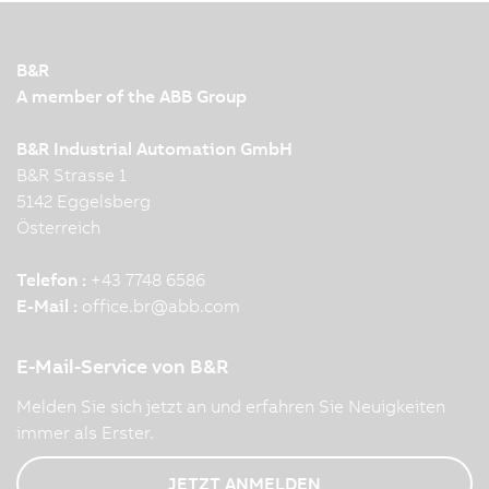
B&R
A member of the ABB Group
B&R Industrial Automation GmbH
B&R Strasse 1
5142 Eggelsberg
Österreich
Telefon :
+43 7748 6586
E-Mail :
office.br
@
abb.com
E-Mail-Service von B&R
Melden Sie sich jetzt an und erfahren Sie Neuigkeiten
immer als Erster.
JETZT ANMELDEN