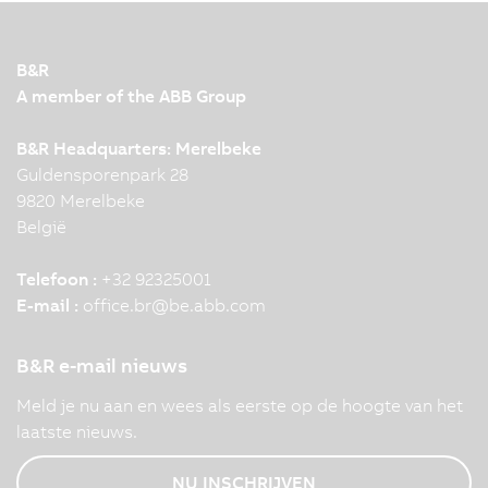
B&R
A member of the ABB Group
B&R Headquarters: Merelbeke
Guldensporenpark 28
9820 Merelbeke
België
Telefoon :
+32 92325001
E-mail :
office.br
@
be.abb.com
B&R e-mail nieuws
Meld je nu aan en wees als eerste op de hoogte van het
laatste nieuws.
NU INSCHRIJVEN