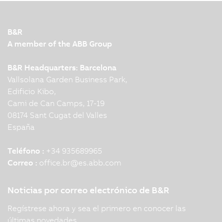
B&R
A member of the ABB Group
B&R Headquarters: Barcelona
Vallsolana Garden Business Park,
Edificio Kibo,
Cami de Can Camps, 17-19
08174 Sant Cugat del Valles
España
Teléfono :
+34 935689965
Correo :
office.br
@
es.abb.com
Noticias por correo electrónico de B&R
Regístrese ahora y sea el primero en conocer las
últimas novedades.