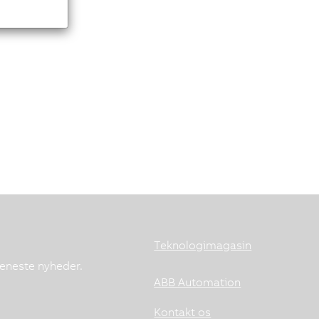
Teknologimagasin
seneste nyheder.
ABB Automation
Kontakt os