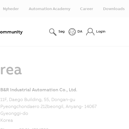
Nyheder
Automation Academy
Career
Downloads
ommunity
Søg
DA
Login
rea
B&R Industrial Automation Co., Ltd.
11F, Daego Building, 55, Dongan-gu
Pyeongchondaero 212beongil, Anyang- 14067
Gyeonggi-do
Korea