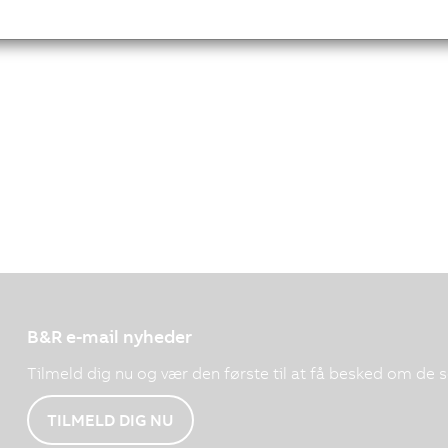
B&R e-mail nyheder
Tilmeld dig nu og vær den første til at få besked om de 
TILMELD DIG NU