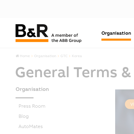
Organisation
Home
Organisation
GTC
Korea
General Terms &
Organisation
Press Room
Blog
AutoMates