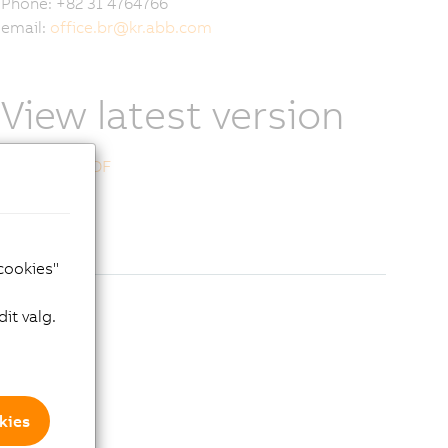
Phone: +82 31 4764766
email:
office.br
@
kr.abb.com
View latest version
Download PDF
 cookies"
it valg.
kies