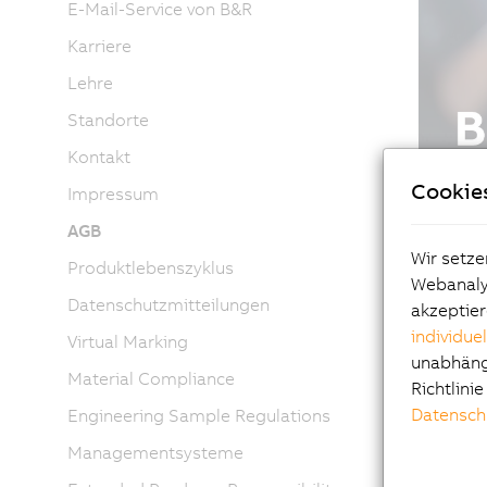
E-Mail-Service von B&R
Karriere
Lehre
Standorte
Kontakt
Cookie
Impressum
AGB
Wir setze
Produktlebenszyklus
Webanalys
Datenschutzmitteilungen
akzeptier
individue
Virtual Marking
unabhängi
Material Compliance
Richtlini
Datensch
Engineering Sample Regulations
Managementsysteme