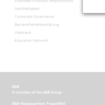
Extended Producer Responsibility
Nachhaltigkeit
Corporate Governance
Barrierefreiheitserklärung
Webinare
Education Network
B&R
A member of the ABB Group
B&R Headquarters: Frauenfeld