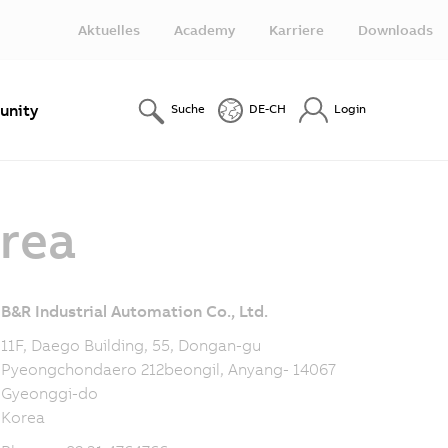
Aktuelles
Academy
Karriere
Downloads
nity
Suche
DE-CH
Login
rea
B&R Industrial Automation Co., Ltd.
11F, Daego Building, 55, Dongan-gu
Pyeongchondaero 212beongil, Anyang- 14067
Gyeonggi-do
Korea