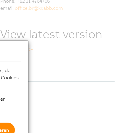
Phone: +82 31 4764766
email:
office.br
@
kr.abb.com
View latest version
Download PDF
n, der
e Cookies
rer
eren