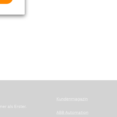
Kundenmagazin
er als Erster.
ABB Automation