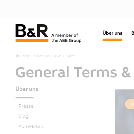
Über uns
B
Home
Über uns
AGB
Korea
General Terms &
Über uns
Presse
Blog
AutoMates