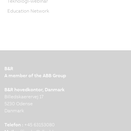
Teknologi-webinar
Education Network
B&R
A member of the ABB Group
B&R hovedkontor, Danmark
Billedskaerervej 17
5230 Odense
Danmark
Telefon :
+45 63153080