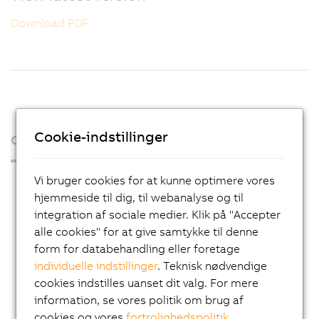
Download PDF
Cookie-indstillinger
Organisation
Vi bruger cookies for at kunne optimere vores
Press Room
hjemmeside til dig, til webanalyse og til
Blog
integration af sociale medier. Klik på "Accepter
AutoMates
alle cookies" for at give samtykke til denne
form for databehandling eller foretage
Email news service
individuelle indstillinger
. Teknisk nødvendige
Karriere
cookies indstilles uanset dit valg. For mere
information, se vores politik om brug af
Lokationer
cookies og vores
fortrolighedspolitik
.