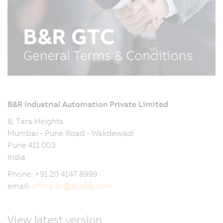
B&R Industrial Automation Private Limited
8, Tara Heights
Mumbai - Pune Road - Wakdewadi
Pune 411 003
India
Phone: +91 20 4147 8999
email:
office.br
@
in.abb.com
View latest version