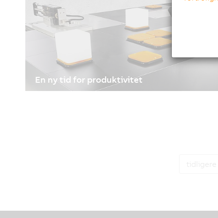
En ny tid for produktivitet
27/01/2021
| 4m
Nutidens anlæg og maskiner fylder fysisk stadig meg
sig fra gamle begrænsninger og sætte scenen for
produktivitet.
tidligere