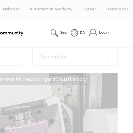
Nyheder
Automation Academy
Career
Downloads
ommunity
Søg
DA
Login
Fagområder
erviews #ÅbneLøsninger #SmartFactory