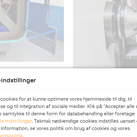
fttæt emballage, er
artFactory
 Oxipacks nye
"A perfect fit"
indstillinger
opiske lækager uden at
10/03/2021
| 4m
skinbyggeren Geurtsen,
An economical approach t
 cookies for at kunne optimere vores hjemmeside til dig, til
pecialists løsning
#Automation #Succeshist
Dieter Burri went into bu
e og til integration af sociale medier. Klik på "Accepter alle
erer gennem linjen.
machines, he relies on B&
ve samtykke til denne form for databehandling eller foretage
le indstillinger
. Teknisk nødvendige cookies indstilles uanset d
information, se vores politik om brug af cookies og vores
hedspolitik
.