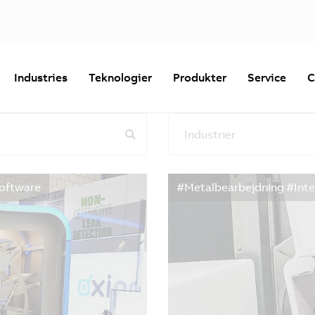
Industries
Teknologier
Produkter
Service
C
Industrier
Nulstil alle filtre
Software
#Metalbearbejdning #Int