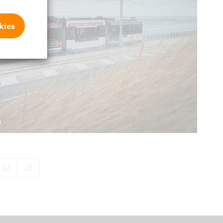
kies
e
nlookers celebrated as the first tram traversed the
d and Nieuwpoort. In 1912, the steam powered
12
13
 on electricity. There was renewed cause for
mway recently received another major upgrade
y. The modernization project was completed in
gue-based Elektroline and Austrian automation