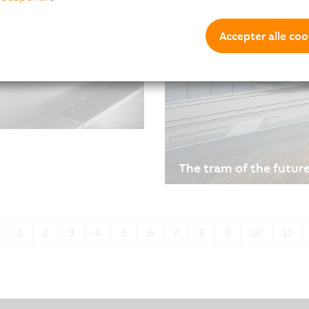
Accepter alle coo
et. Det er tid til løsrive
The tram of the futur
 en ny æra med
10/11/2020
| 3m
In 1885, passengers and o
Belgian coast from Osten
1
2
3
4
5
6
7
8
9
10
11
tram was upgraded to run
celebration when the tra
after more than a centur
cooperation between Pra
specialist B&R.