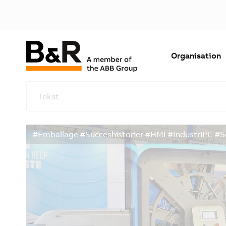
Organisation
Tekst
#Emballage #Succeshistorier #HMI #IndustriPC #